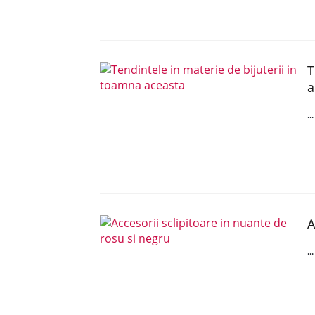
T
a
..
A
..