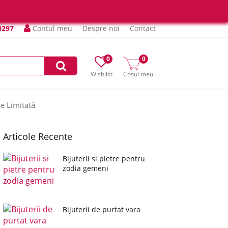
0297
Contul meu
Despre noi
Contact
0
0
Wishlist
Coșul meu
ie Limitată
Articole Recente
Bijuterii si pietre pentru
zodia gemeni
Bijuterii de purtat vara