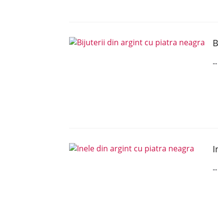
B
..
I
..