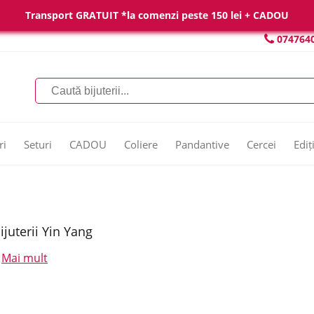
Transport GRATUIT *la comenzi peste 150 lei + CADOU
074764
ri
Seturi
CADOU
Coliere
Pandantive
Cercei
Ediț
ijuterii Yin Yang
Mai mult
.