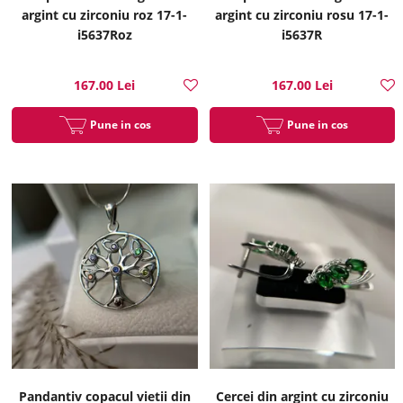
argint cu zirconiu roz 17-1-
argint cu zirconiu rosu 17-1-
i5637Roz
i5637R
167.00 Lei
167.00 Lei
Pune in cos
Pune in cos
Pandantiv copacul vietii din
Cercei din argint cu zirconiu