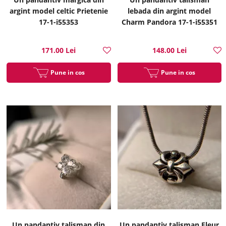
argint model celtic Prietenie
lebada din argint model
17-1-i55353
Charm Pandora 17-1-i55351
171.00 Lei
148.00 Lei
Pune in cos
Pune in cos
Un pandantiv talisman din
Un pandantiv talisman Fleur