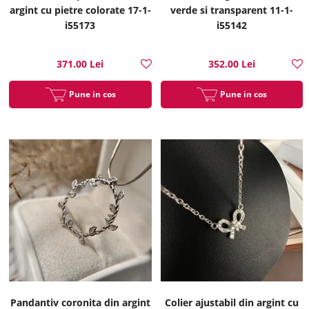
argint cu pietre colorate 17-1-
verde si transparent 11-1-
i55173
i55142
371.00 Lei
352.00 Lei
Pune in cos
Pune in cos
Pandantiv coronita din argint
Colier ajustabil din argint cu