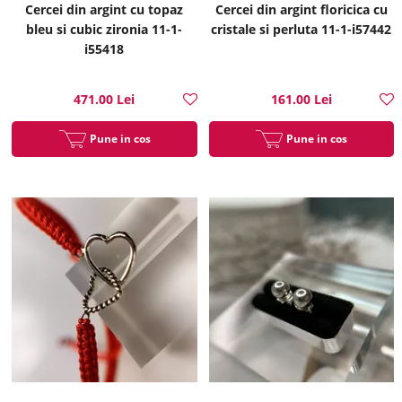
Cercei din argint cu topaz
Cercei din argint floricica cu
bleu si cubic zironia 11-1-
cristale si perluta 11-1-i57442
i55418
471.00 Lei
161.00 Lei
Pune in cos
Pune in cos