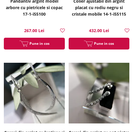
Pandantiv argint model
Colier ajustabil din argint
arbore cu pietricele si copac
placat cu rodiu negru si
17-1-i55100
cristale mobile 14-1-i55115
267.00 Lei
432.00 Lei
Pune in cos
Pune in cos