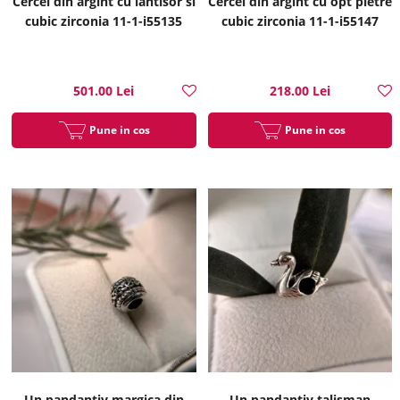
Cercei din argint cu lantisor si
Cercei din argint cu opt pietre
cubic zirconia 11-1-i55135
cubic zirconia 11-1-i55147
501.00 Lei
218.00 Lei
Pune in cos
Pune in cos
Un pandantiv margica din
Un pandantiv talisman