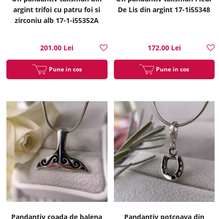
argint trifoi cu patru foi si
De Lis din argint 17-1i55348
zirconiu alb 17-1-i55352A
201.00 Lei
172.00 Lei
Pune in cos
Pune in cos
Pandantiv coada de balena
Pandantiv potcoava din