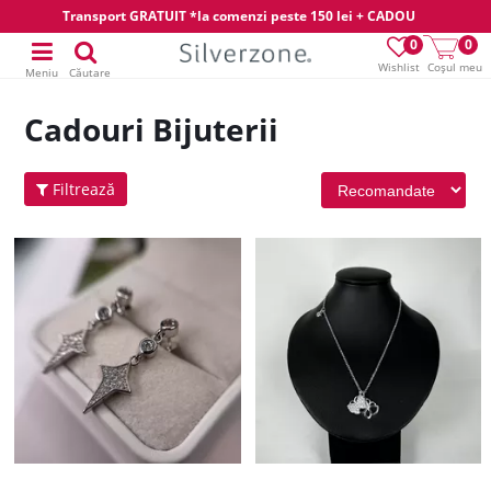
Transport GRATUIT *la comenzi peste 150 lei + CADOU
0
0
Wishlist
Coșul meu
Meniu
Căutare
Cadouri Bijuterii
Filtrează