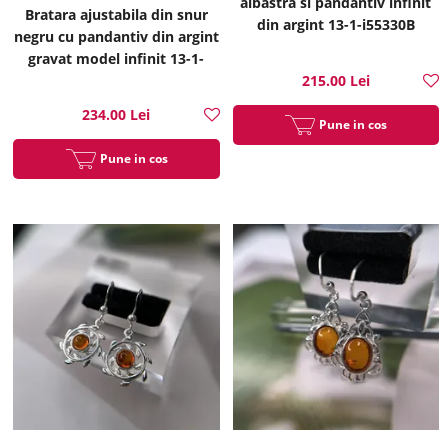
albastra si pandantiv infinit
Bratara ajustabila din snur
din argint 13-1-i55330B
negru cu pandantiv din argint
gravat model infinit 13-1-
i55288N
215.00 Lei
234.00 Lei
Pune in cos
Pune in cos