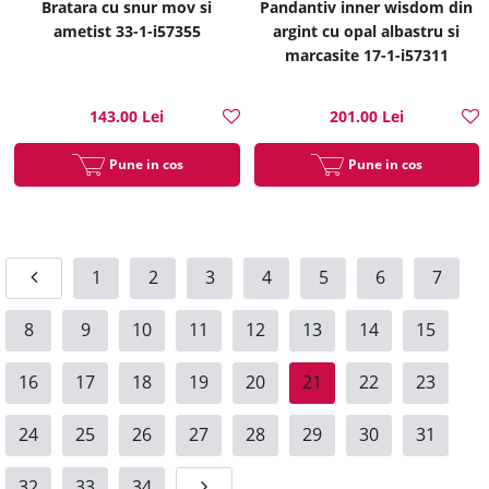
Bratara cu snur mov si
Pandantiv inner wisdom din
ametist 33-1-i57355
argint cu opal albastru si
marcasite 17-1-i57311
143.00 Lei
201.00 Lei
Pune in cos
Pune in cos
1
2
3
4
5
6
7
8
9
10
11
12
13
14
15
16
17
18
19
20
21
22
23
24
25
26
27
28
29
30
31
32
33
34