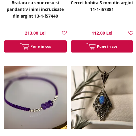
Bratara cu snur rosu si
Cercei bobita 5 mm din argint
pandantiv inimi incrucisate
11-1-i57381
din argint 13-1-i57448
213.00 Lei
112.00 Lei
Pune in cos
Pune in cos