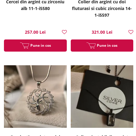
Cercei din argint cu zirconiu
Colier din argint cu doi
alb 11-1-i5580
fluturasi si cubic zirconia 14-
1-i5597
257.00 Lei
321.00 Lei
Pune in cos
Pune in cos