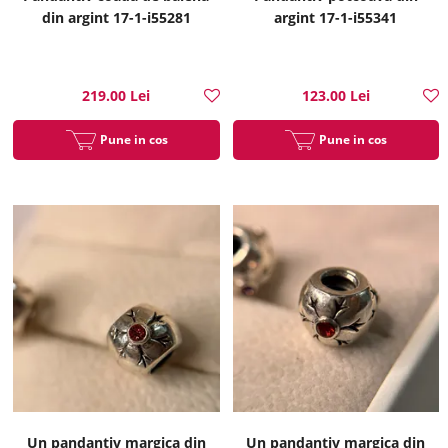
din argint 17-1-i55281
argint 17-1-i55341
219.00 Lei
123.00 Lei
Pune in cos
Pune in cos
Un pandantiv margica din
Un pandantiv margica din