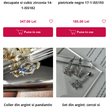
decupate si cubic zirconia 14-
pietricele negre 17-1-i55193
1-i55182
347.00 Lei
185.00 Lei
Pune in cos
Pune in cos
Colier din argint si pandantiv
Set din argint: cercei si