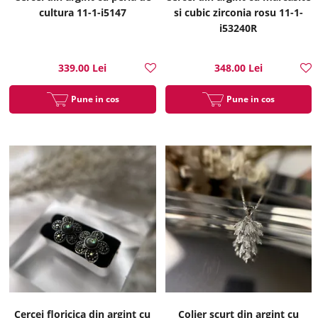
cultura 11-1-i5147
si cubic zirconia rosu 11-1-
i53240R
339.00 Lei
348.00 Lei
Pune in cos
Pune in cos
Cercei floricica din argint cu
Colier scurt din argint cu