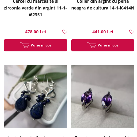
Cercei cu marcasite si
Colier din argint cu perla
zirconia verde din argint 11-1-
neagra de cultura 14-1-i6414N
i62351
478.00 Lei
441.00 Lei
Pune in cos
Pune in cos