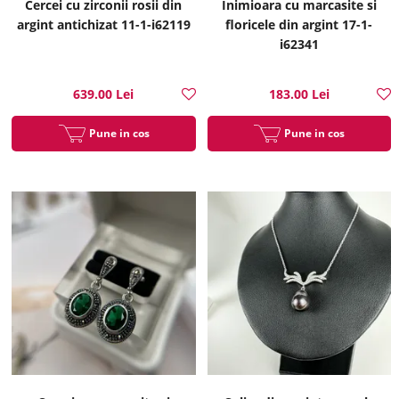
Cercei cu zirconii rosii din
Inimioara cu marcasite si
argint antichizat 11-1-i62119
floricele din argint 17-1-
i62341
639.00 Lei
183.00 Lei
Pune in cos
Pune in cos