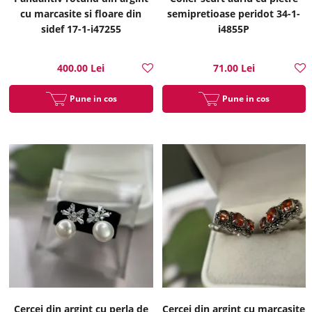
cu marcasite si floare din
semipretioase peridot 34-1-
sidef 17-1-i47255
i4855P
400.00 Lei
71.00 Lei
Pune in cos
Pune in cos
Cercei din argint cu perla de
Cercei din argint cu marcasite