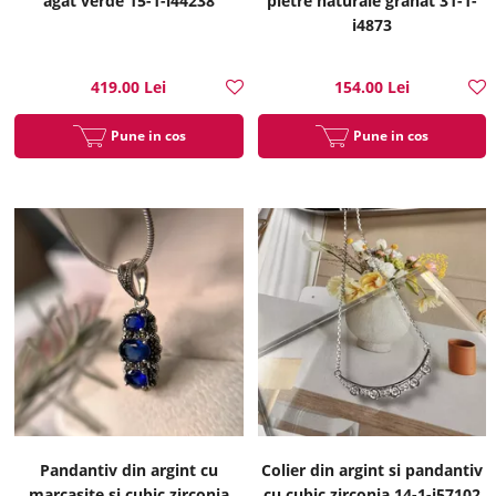
agat verde 15-1-i44238
pietre naturale granat 31-1-
i4873
419.00 Lei
154.00 Lei
Pune in cos
Pune in cos
Pandantiv din argint cu
Colier din argint si pandantiv
marcasite si cubic zirconia
cu cubic zirconia 14-1-i57102