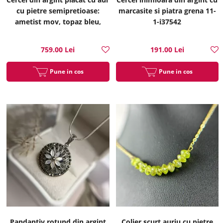
cu pietre semipretioase:
marcasite si piatra grena 11-
ametist mov, topaz bleu,
1-i37542
peridot, citrin 11-1-i31396
759.00 Lei
191.00 Lei
Pune in cos
Pune in cos
Pandantiv rotund din argint
Colier scurt auriu cu pietre