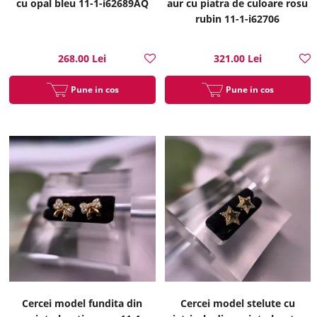
cu opal bleu 11-1-i62689AQ
aur cu piatra de culoare rosu
rubin 11-1-i62706
268.00 Lei
321.00 Lei
Pune in cos
Pune in cos
Cercei model fundita din
Cercei model stelute cu