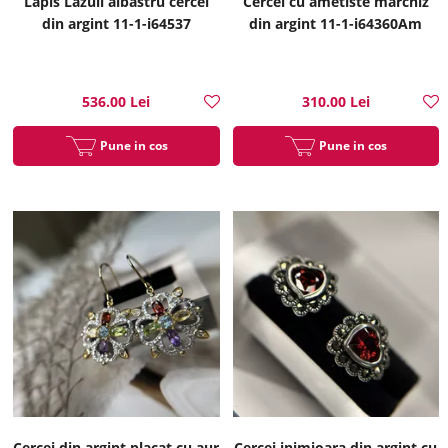
Lapis Lazuli albastru cercei
Cercei cu ametiste marchiz
din argint 11-1-i64537
din argint 11-1-i64360Am
536.00 Lei
310.00 Lei
Pune in cos
Pune in cos
Cercei din argint placat cu aur
Cercei inimioara din argint cu