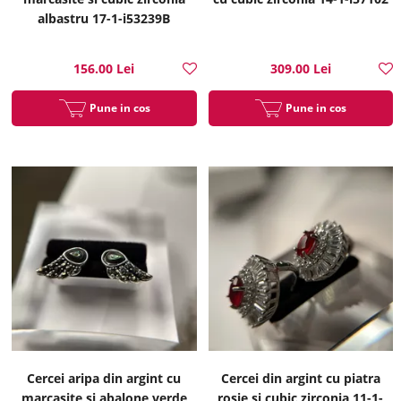
albastru 17-1-i53239B
156.00 Lei
309.00 Lei
Pune in cos
Pune in cos
Cercei aripa din argint cu
Cercei din argint cu piatra
marcasite si abalone verde
rosie si cubic zirconia 11-1-