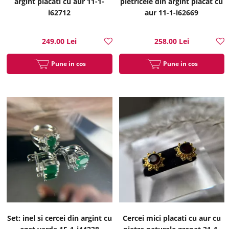
argint placati cu aur 11-1-
pietricele din argint placat cu
i62712
aur 11-1-i62669
249.00 Lei
258.00 Lei
Pune in cos
Pune in cos
Set: inel si cercei din argint cu
Cercei mici placati cu aur cu