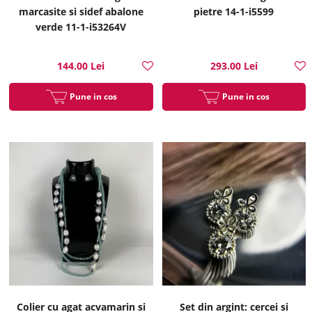
marcasite si sidef abalone
pietre 14-1-i5599
verde 11-1-i53264V
144.00 Lei
293.00 Lei
Pune in cos
Pune in cos
Colier cu agat acvamarin si
Set din argint: cercei si