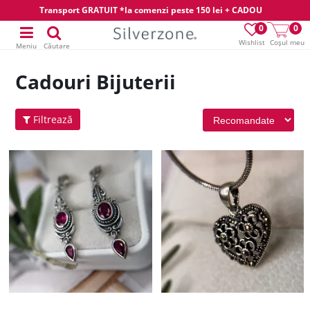
Transport GRATUIT *la comenzi peste 150 lei + CADOU
0
0
Wishlist
Coșul meu
Meniu
Căutare
Cadouri Bijuterii
Filtrează