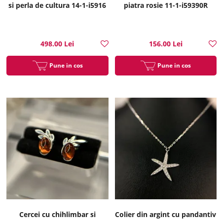
si perla de cultura 14-1-i5916
piatra rosie 11-1-i59390R
498.00 Lei
156.00 Lei
Pune in cos
Pune in cos
Cercei cu chihlimbar si
Colier din argint cu pandantiv