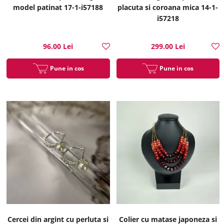
model patinat 17-1-i57188
placuta si coroana mica 14-1-
i57218
96.00 Lei
299.00 Lei
Pune in cos
Pune in cos
Cercei din argint cu perluta si
Colier cu matase japoneza si