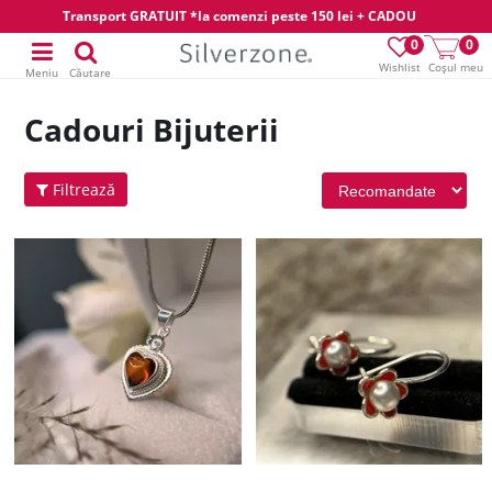
Transport GRATUIT *la comenzi peste 150 lei + CADOU
0
0
Wishlist
Coșul meu
Meniu
Căutare
Cadouri Bijuterii
Filtrează