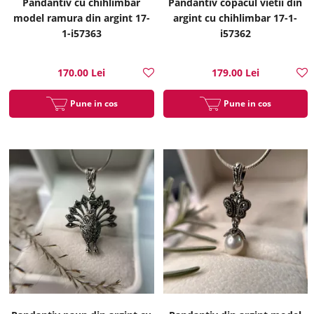
Pandantiv cu chihlimbar
Pandantiv copacul vietii din
model ramura din argint 17-
argint cu chihlimbar 17-1-
1-i57363
i57362
170.00 Lei
179.00 Lei
Pune in cos
Pune in cos