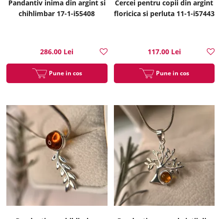
Pandantiv inima din argint si
Cercei pentru copii din argint
chihlimbar 17-1-i55408
floricica si perluta 11-1-i57443
286.00 Lei
117.00 Lei
Pune in cos
Pune in cos