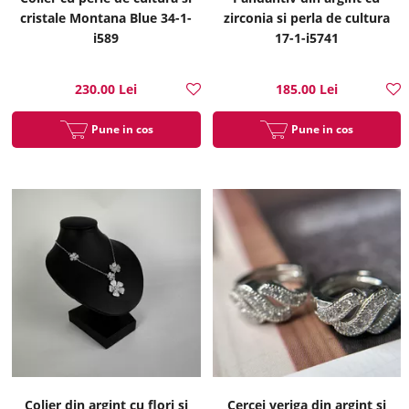
cristale Montana Blue 34-1-
zirconia si perla de cultura
i589
17-1-i5741
230.00 Lei
185.00 Lei
Pune in cos
Pune in cos
Colier din argint cu flori si
Cercei veriga din argint si