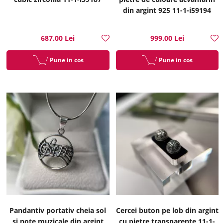
din argint 925 11-1-i59194
687.00 Lei
999.00 Lei
Pune in cos
Pune in cos
Pandantiv portativ cheia sol
Cercei buton pe lob din argint
si note muzicale din argint
cu pietre transparente 11-1-