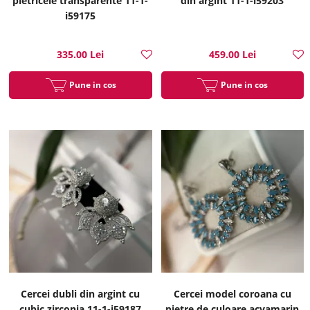
pietricele transparente 11-1-
din argint 11-1-i59203
i59175
335.00 Lei
459.00 Lei
Pune in cos
Pune in cos
Cercei dubli din argint cu
Cercei model coroana cu
cubic zirconia 11-1-i59187
pietre de culoare acvamarin