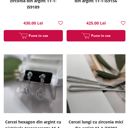
zirconia din argint 11-1-
din argint 11-1-i59156
i59189
430.00 Lei
425.00 Lei
Pune in cos
Pune in cos
Cercei hexagon din argint cu
Cercei lungi cu zirconia mici