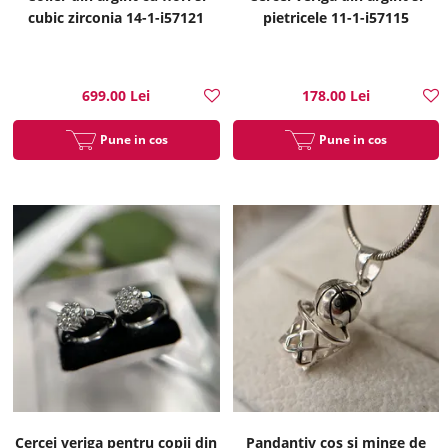
cubic zirconia 14-1-i57121
pietricele 11-1-i57115
699.00 Lei
178.00 Lei
Pune in cos
Pune in cos
Cercei veriga pentru copii din
Pandantiv cos si minge de