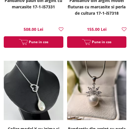
Pandantiv paun din argint cu
Pandantiv din argint model
marcasite 17-1-i57331
fluturas cu marcasite si perla
de cultura 17-1-i57318
508.00 Lei
155.00 Lei
Pune in cos
Pune in cos
Colier model Y cu inima si
Pandantiv din argint cu perla