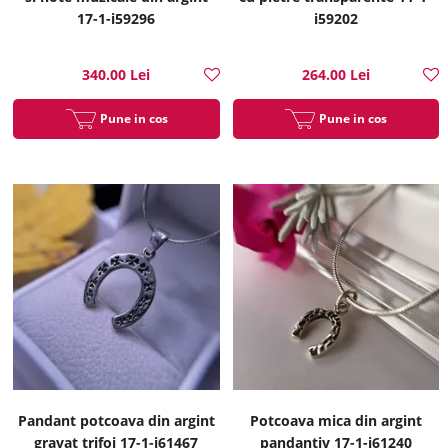
17-1-i59296
i59202
340.00 Lei
264.00 Lei
Pune in cos
Pune in cos
Pandant potcoava din argint
Potcoava mica din argint
gravat trifoi 17-1-i61467
pandantiv 17-1-i61240