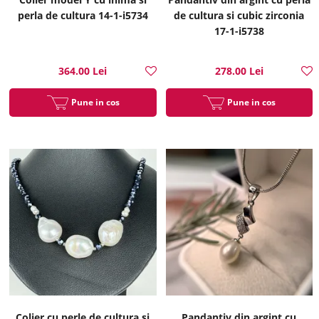
perla de cultura 14-1-i5734
de cultura si cubic zirconia
17-1-i5738
364.00 Lei
278.00 Lei
Pune in cos
Pune in cos
Colier cu perle de cultura si
Pandantiv din argint cu