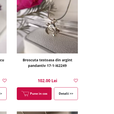
 cu
Broscuta testoasa din argint
pandantiv 17-1-i62249
102.00 Lei
>>
Pune in cos
Detalii >>