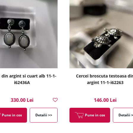
 din argint si cuart alb 11-1-
Cercei broscuta testoasa di
i62436A
argint 11-1-i62263
330.00 Lei
146.00 Lei
Pune in cos
Detalii >>
Pune in cos
Detalii 