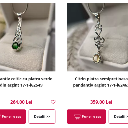
ntiv celtic cu piatra verde
Citrin piatra semipretioasa
din argint 17-1-i62549
pandantiv argint 17-1-i6246
264.00 Lei
359.00 Lei
Pune in cos
Detalii >>
Pune in cos
Detalii 