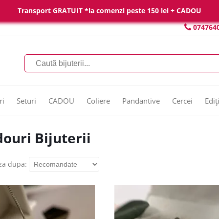
Transport GRATUIT *la comenzi peste 150 lei + CADOU
074764
ri
Seturi
CADOU
Coliere
Pandantive
Cercei
Ediț
ouri Bijuterii
za dupa: