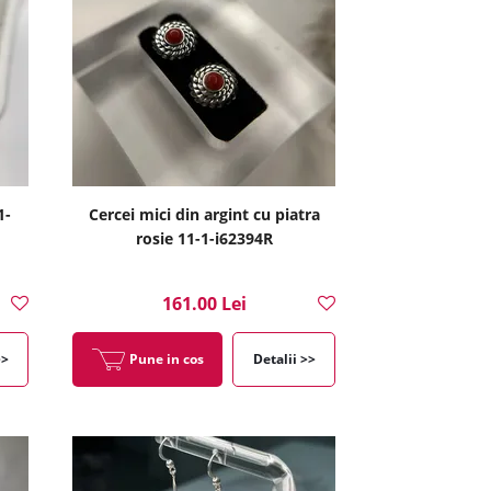
1-
Cercei mici din argint cu piatra
rosie 11-1-i62394R
161.00 Lei
>>
Pune in cos
Detalii >>