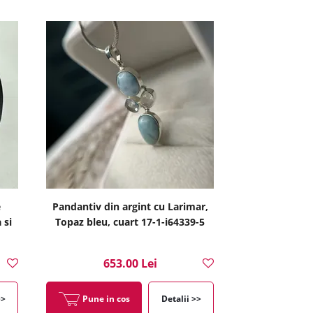
e
Pandantiv din argint cu Larimar,
 si
Topaz bleu, cuart 17-1-i64339-5
653.00 Lei
>>
Pune in cos
Detalii >>