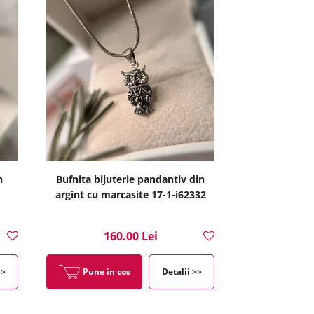
n
Bufnita bijuterie pandantiv din
argint cu marcasite 17-1-i62332
160.00 Lei
>>
Pune in cos
Detalii >>