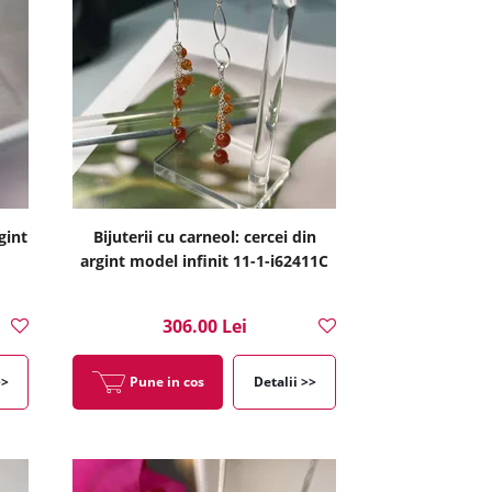
gint
Bijuterii cu carneol: cercei din
argint model infinit 11-1-i62411C
306.00 Lei
>>
Pune in cos
Detalii >>