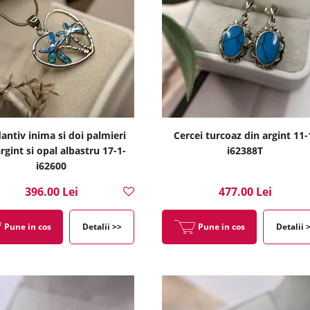
antiv inima si doi palmieri
Cercei turcoaz din argint 11-
rgint si opal albastru 17-1-
i62388T
i62600
396.00 Lei
477.00 Lei
Pune in cos
Detalii >>
Pune in cos
Detalii 