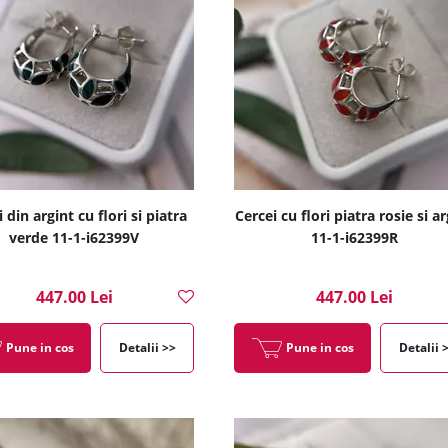
 din argint cu flori si piatra
Cercei cu flori piatra rosie si ar
verde 11-1-i62399V
11-1-i62399R
447.00 Lei
447.00 Lei
Pune in cos
Detalii >>
Pune in cos
Detalii 