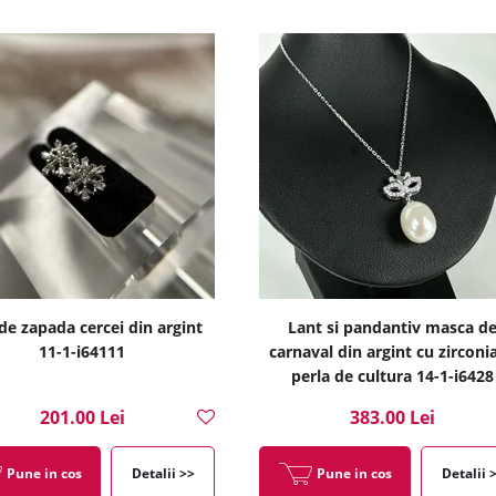
de zapada cercei din argint
Lant si pandantiv masca d
11-1-i64111
carnaval din argint cu zirconia
perla de cultura 14-1-i6428
201.00 Lei
383.00 Lei
Pune in cos
Detalii >>
Pune in cos
Detalii 