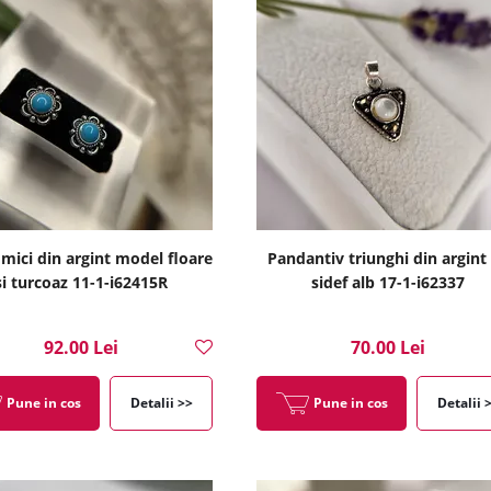
 mici din argint model floare
Pandantiv triunghi din argint
si turcoaz 11-1-i62415R
sidef alb 17-1-i62337
92.00 Lei
70.00 Lei
Pune in cos
Detalii >>
Pune in cos
Detalii 