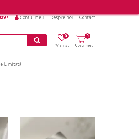
0297
Contul meu
Despre noi
Contact
0
0
Wishlist
Coșul meu
ie Limitată