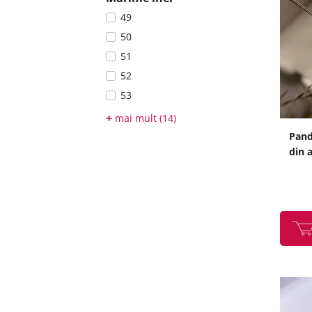
49
50
51
52
53
54
+
mai mult (14)
55
Pand
din a
56
57
58
60
62
63
69