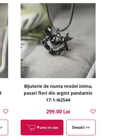
Bijuterie de nunta model inima,
3
pasari flori din argint pandantiv
17-1-i62544
299.00 Lei
>>
Pune in cos
Detalii >>