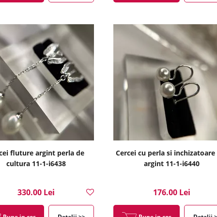
cei fluture argint perla de
Cercei cu perla si inchizatoare
cultura 11-1-i6438
argint 11-1-i6440
330.00 Lei
176.00 Lei
Pune in cos
Detalii >>
Pune in cos
Detalii 