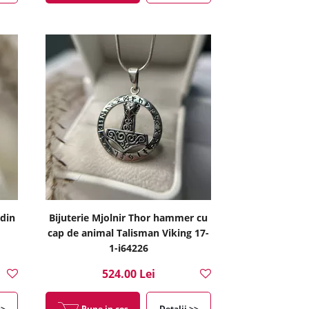
 din
Bijuterie Mjolnir Thor hammer cu
cap de animal Talisman Viking 17-
1-i64226
524.00 Lei
>>
Pune in cos
Detalii >>