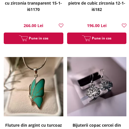
cu zirconia transparent 15-1-
pietre de cubic zirconia 12-1-
i61170
i6182
266.00 Lei
196.00 Lei
Pune in cos
Pune in cos
Fluture din argint cu turcoaz
Bijuterii copac cercei din