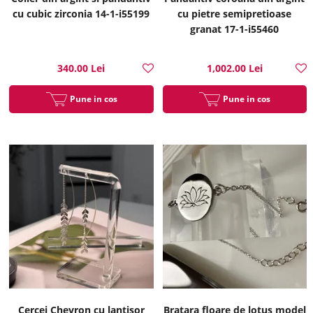
cu cubic zirconia 14-1-i55199
cu pietre semipretioase
granat 17-1-i55460
340.00 Lei
1,002.00 Lei
Pune in cos
Pune in cos
Cercei Chevron cu lantisor
Bratara floare de lotus model