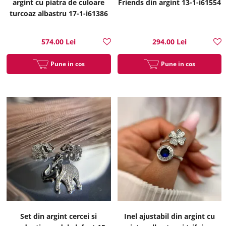
argint cu piatra de culoare
Friends din argint 13-1-i61554
turcoaz albastru 17-1-i61386
574.00 Lei
294.00 Lei
Pune in cos
Pune in cos
Set din argint cercei si
Inel ajustabil din argint cu