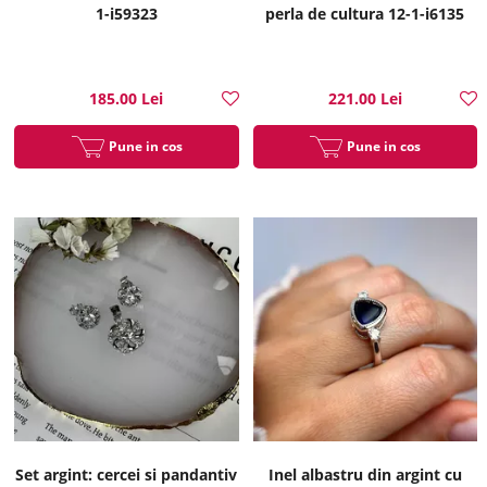
1-i59323
perla de cultura 12-1-i6135
185.00 Lei
221.00 Lei
Pune in cos
Pune in cos
Set argint: cercei si pandantiv
Inel albastru din argint cu