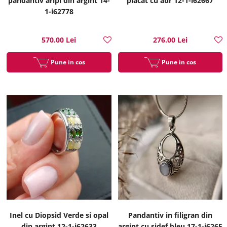
pandantiv aripi din argint 14-
placat cu aur 12-1-i62667
1-i62778
570.00 Lei
276.00 Lei
Pune in cos
Pune in cos
Inel cu Diopsid Verde si opal
Pandantiv in filigran din
din argint 12-1-i62633
argint cu sidef bleu 17-1-i6265