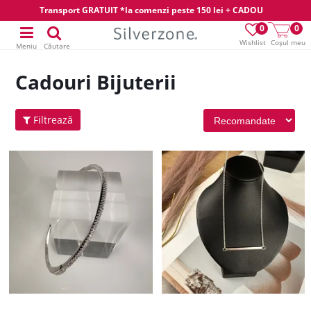
Transport GRATUIT *la comenzi peste 150 lei + CADOU
0
0
Wishlist
Coșul meu
Meniu
Căutare
Cadouri Bijuterii
Filtrează