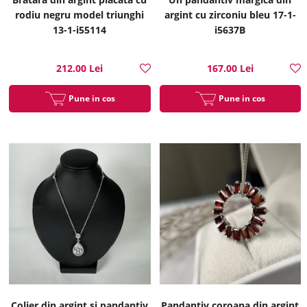
rodiu negru model triunghi
argint cu zirconiu bleu 17-1-
13-1-i55114
i5637B
212.00 Lei
167.00 Lei
Pune in cos
Pune in cos
Colier din argint si pandantiv
Pandantiv coroana din argint