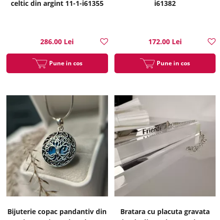
celtic din argint 11-1-i61355
i61382
286.00 Lei
172.00 Lei
Pune in cos
Pune in cos
Bijuterie copac pandantiv din
Bratara cu placuta gravata