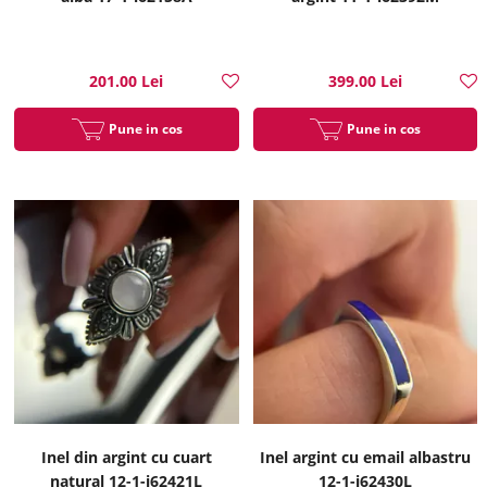
201.00 Lei
399.00 Lei
Pune in cos
Pune in cos
Inel din argint cu cuart
Inel argint cu email albastru
natural 12-1-i62421L
12-1-i62430L