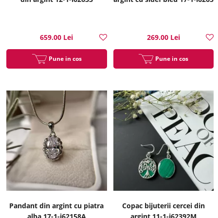
659.00 Lei
269.00 Lei
Pune in cos
Pune in cos
Pandant din argint cu piatra
Copac bijuterii cercei din
alba 17-1-i62158A
argint 11-1-i62392M