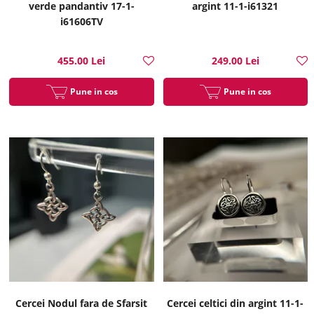
verde pandantiv 17-1-
argint 11-1-i61321
i61606TV
455.00 Lei
249.00 Lei
Pune in cos
Pune in cos
Cercei Nodul fara de Sfarsit
Cercei celtici din argint 11-1-