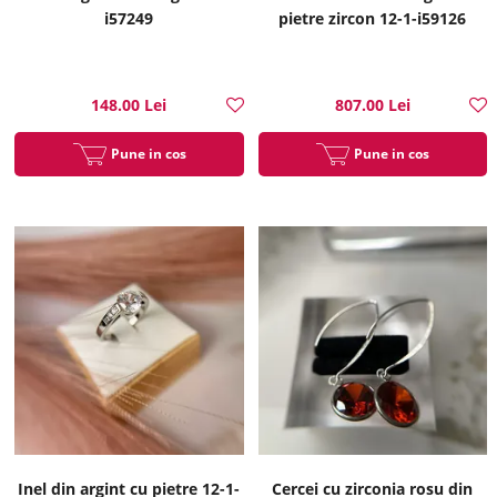
i57249
pietre zircon 12-1-i59126
148.00 Lei
807.00 Lei
Pune in cos
Pune in cos
Inel din argint cu pietre 12-1-
Cercei cu zirconia rosu din