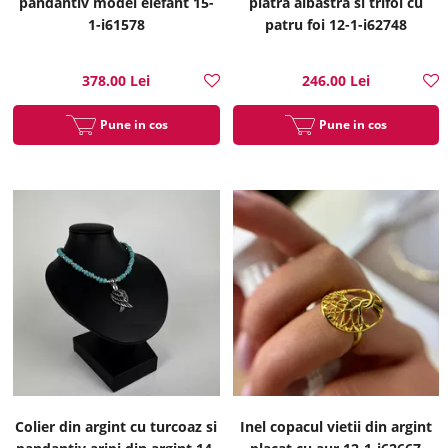
pandantiv model elefant 15-
piatra albastra si trifoi cu
1-i61578
patru foi 12-1-i62748
378.00 Lei
246.00 Lei
Pune in cos
Pune in cos
Colier din argint cu turcoaz si
Inel copacul vietii din argint