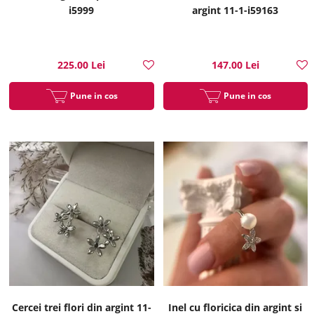
i5999
argint 11-1-i59163
225.00 Lei
147.00 Lei
Pune in cos
Pune in cos
Cercei trei flori din argint 11-
Inel cu floricica din argint si