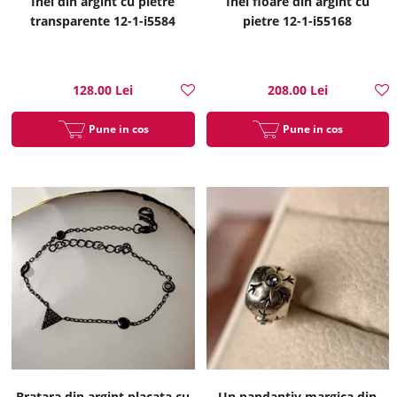
Inel din argint cu pietre
Inel floare din argint cu
transparente 12-1-i5584
pietre 12-1-i55168
128.00 Lei
208.00 Lei
Pune in cos
Pune in cos
Bratara din argint placata cu
Un pandantiv margica din