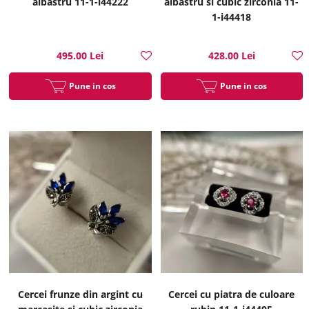
albastru 11-1-i44222
albastru si cubic zirconia 11-
1-i44418
495.00 Lei
428.00 Lei
Pune in cos
Pune in cos
Cercei frunze din argint cu
Cercei cu piatra de culoare