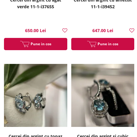
verde 11-1-i37655
11-1-i39452
650.00 Lei
647.00 Lei
Pune in cos
Pune in cos
Cercei din argint cu topaz
Cercei din argint si cubic