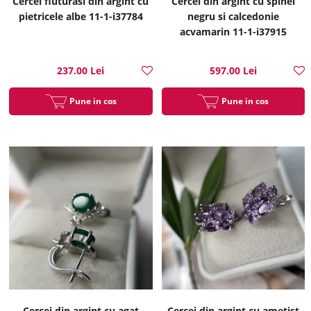
Cercei fluturasi din argint cu
Cercei din argint cu spinel
pietricele albe 11-1-i37784
negru si calcedonie
acvamarin 11-1-i37915
237.00 Lei
597.00 Lei
Pune in cos
Pune in cos
Cercei din argint cu agat
Cercei din argint cu ametist