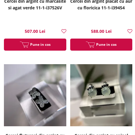
Cercei din argint cu marcasite
Cercei din argint placat cu aur
si agat verde 11-1-i37526V
cu floricica 11-1-i39454
507.00 Lei
588.00 Lei
Pune in cos
Pune in cos