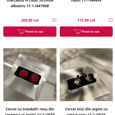
marcasite si cubic zirconia
rubin 11-1-i44495
albastru 11-1-i44196B
209.00 Lei
172.00 Lei
Pune in cos
Pune in cos
Cercei cu trandafir rosu din
Cercei mici din argint cu
ceramica si argint 11-1-i4550
cristal rosu 11-1-i4574