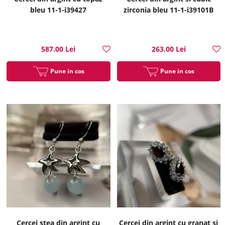
bleu 11-1-i39427
zirconia bleu 11-1-i39101B
587.00 Lei
263.00 Lei
Pune in cos
Pune in cos
Cercei stea din argint cu
Cercei din argint cu granat si