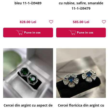
bleu 11-1-i39489
cu rubine, safire, smaralde
11-1-i39479
828.00 Lei
585.00 Lei
Pune in cos
Pune in cos
Cercei din argint cu aspect de
Cercei floricica din argint cu