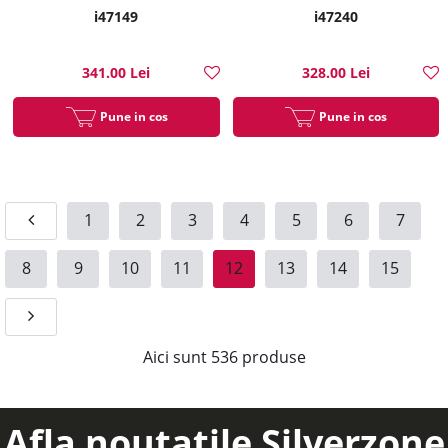
i47149
i47240
341.00 Lei
328.00 Lei
Pune in cos
Pune in cos
1
2
3
4
5
6
7
8
9
10
11
12
13
14
15
Aici sunt
536
produse
Afla noutatile Silverzone