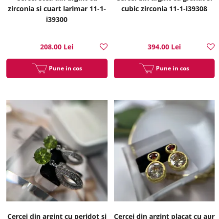
zirconia si cuart larimar 11-1-
cubic zirconia 11-1-i39308
i39300
208.00 Lei
394.00 Lei
Pune in cos
Pune in cos
Cercei din argint cu peridot si
Cercei din argint placat cu aur