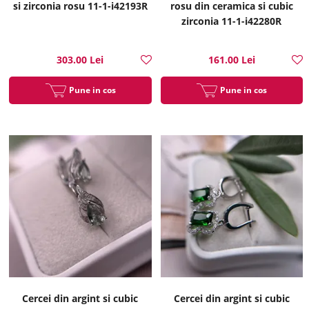
si zirconia rosu 11-1-i42193R
rosu din ceramica si cubic
zirconia 11-1-i42280R
303.00 Lei
161.00 Lei
Pune in cos
Pune in cos
Cercei din argint si cubic
Cercei din argint si cubic