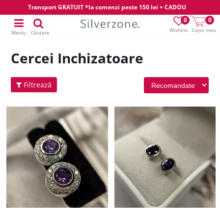
Transport GRATUIT *la comenzi peste 150 lei + CADOU
0
0
Wishlist
Coșul meu
Meniu
Căutare
Cercei Inchizatoare
Filtrează