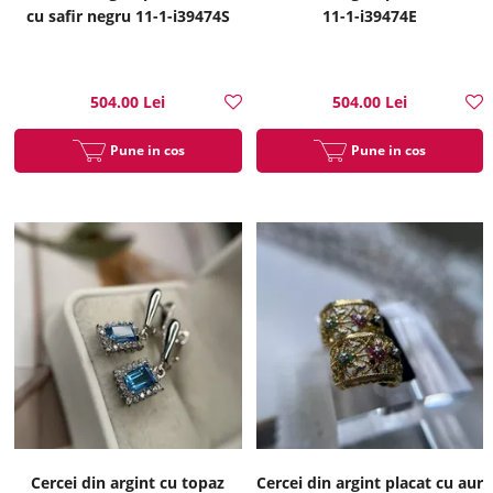
cu safir negru 11-1-i39474S
11-1-i39474E
504.00 Lei
504.00 Lei
Pune in cos
Pune in cos
Cercei din argint cu topaz
Cercei din argint placat cu aur