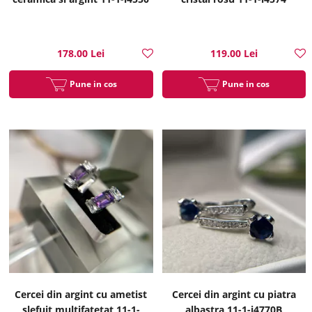
178.00 Lei
119.00 Lei
Pune in cos
Pune in cos
Cercei din argint cu ametist
Cercei din argint cu piatra
slefuit multifatetat 11-1-
albastra 11-1-i4770B