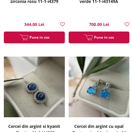
zirconia rosu 11-1-i4379
verde 11-1-i43149A
344.00 Lei
700.00 Lei
Pune in cos
Pune in cos
Cercei din argint si kyanit
Cercei din argint cu opal