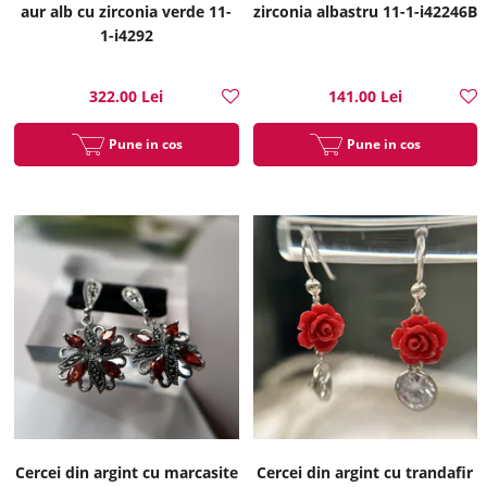
aur alb cu zirconia verde 11-
zirconia albastru 11-1-i42246B
1-i4292
322.00 Lei
141.00 Lei
Pune in cos
Pune in cos
Cercei din argint cu marcasite
Cercei din argint cu trandafir