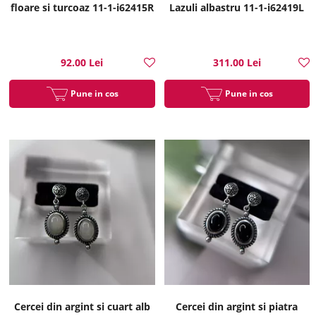
floare si turcoaz 11-1-i62415R
Lazuli albastru 11-1-i62419L
92.00 Lei
311.00 Lei
Pune in cos
Pune in cos
Cercei din argint si cuart alb
Cercei din argint si piatra