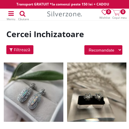
Transport GRATUIT *la comenzi peste 150 lei + CADOU
0
0
Wishlist
Coșul meu
Meniu
Căutare
Cercei Inchizatoare
Filtrează