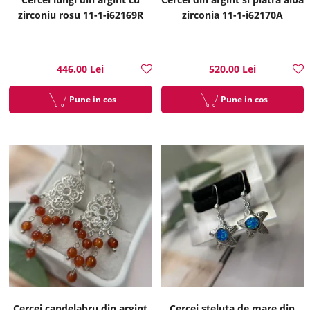
zirconiu rosu 11-1-i62169R
zirconia 11-1-i62170A
446.00 Lei
520.00 Lei
Pune in cos
Pune in cos
Cercei candelabru din argint
Cercei steluta de mare din