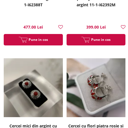
1-i62388T
argint 11-1-i62392M
477.00 Lei
399.00 Lei
Pune in cos
Pune in cos
Cercei mici din argint cu
Cercei cu flori piatra rosie si