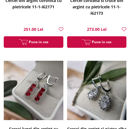
Cercei din argint coronita cu
Cercei coroana si cruce din
pietricele 11-1-i62171
argint cu pietricele 11-1-
i62173
251.00 Lei
273.00 Lei
Pune in cos
Pune in cos
Cercei lungi din argint cu
Cercei din argint si piatra alba