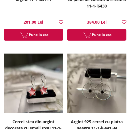
11-1-i6430
201.00 Lei
384.00 Lei
Pune in cos
Pune in cos
Cercei stea din argint
Argint 925 cercei cu piatra
decorata cu email rosu 11-1-
neagra 11-1-i64415N