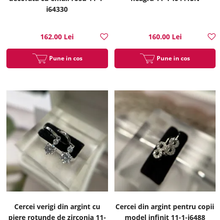
i64330
162.00 Lei
160.00 Lei
Pune in cos
Pune in cos
Cercei verigi din argint cu
Cercei din argint pentru copii
piere rotunde de zirconia 11-
model infinit 11-1-i6488