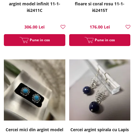
argint model infinit 11-1-
floare si coral rosu 11-1-
i62411C
i62415T
306.00 Lei
176.00 Lei
Pune in cos
Pune in cos
Cercei mici din argint model
Cercei argint spirala cu Lapis