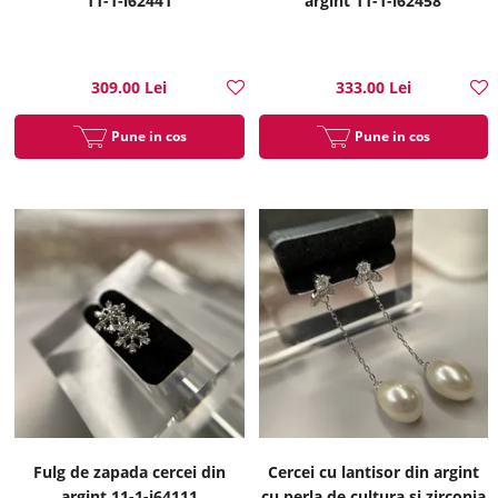
11-1-i62441
argint 11-1-i62458
309.00 Lei
333.00 Lei
Pune in cos
Pune in cos
Fulg de zapada cercei din
Cercei cu lantisor din argint
argint 11-1-i64111
cu perla de cultura si zirconia