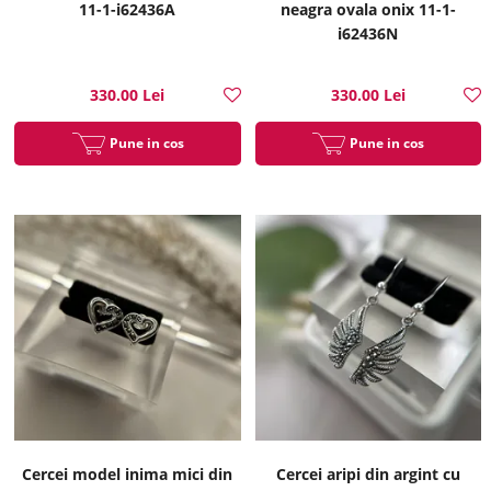
11-1-i62436A
neagra ovala onix 11-1-
i62436N
330.00 Lei
330.00 Lei
Pune in cos
Pune in cos
Cercei model inima mici din
Cercei aripi din argint cu