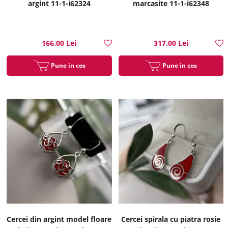
argint 11-1-i62324
marcasite 11-1-i62348
166.00 Lei
317.00 Lei
Pune in cos
Pune in cos
Cercei din argint model floare
Cercei spirala cu piatra rosie