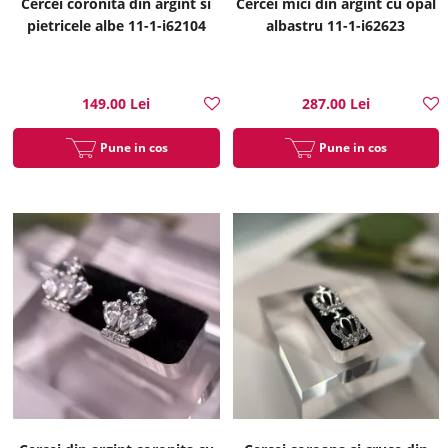
Cercei coronita din argint si
Cercei mici din argint cu opal
pietricele albe 11-1-i62104
albastru 11-1-i62623
149.00 Lei
287.00 Lei
Pune in cos
Pune in cos