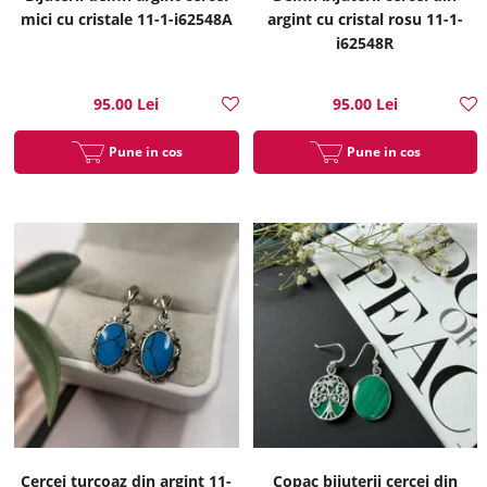
mici cu cristale 11-1-i62548A
argint cu cristal rosu 11-1-
i62548R
95.00 Lei
95.00 Lei
Pune in cos
Pune in cos
Cercei turcoaz din argint 11-
Copac bijuterii cercei din