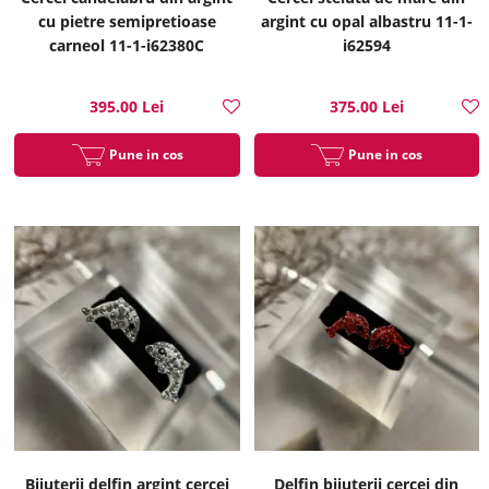
cu pietre semipretioase
argint cu opal albastru 11-1-
carneol 11-1-i62380C
i62594
395.00 Lei
375.00 Lei
Pune in cos
Pune in cos
Bijuterii delfin argint cercei
Delfin bijuterii cercei din