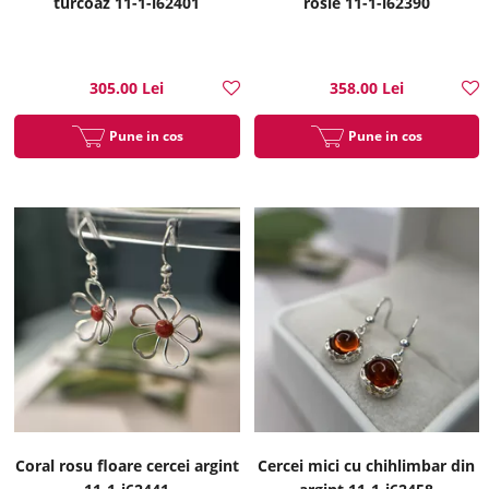
turcoaz 11-1-i62401
rosie 11-1-i62390
305.00 Lei
358.00 Lei
Pune in cos
Pune in cos
Coral rosu floare cercei argint
Cercei mici cu chihlimbar din