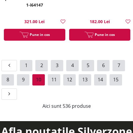
1-i64147
321.00 Lei
182.00 Lei
Pune in cos
Pune in cos
1
2
3
4
5
6
7
8
9
10
11
12
13
14
15
Aici sunt
536
produse
Afla noutatile Silverzone