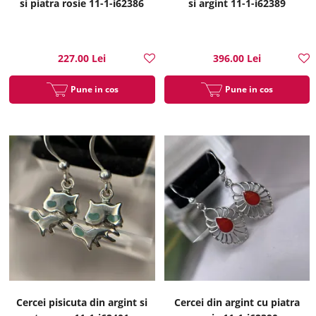
si piatra rosie 11-1-i62386
si argint 11-1-i62389
227.00 Lei
396.00 Lei
Pune in cos
Pune in cos
Cercei pisicuta din argint si
Cercei din argint cu piatra