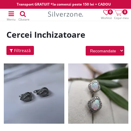
Transport GRATUIT *la comenzi peste 150 lei + CADOU
0
0
Wishlist
Coșul meu
Meniu
Căutare
Cercei Inchizatoare
Filtrează