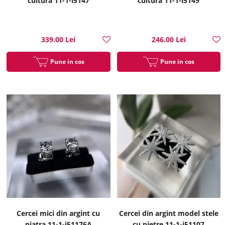
cultura 11-1-i5147
cultura 11-1-i5149
339.00 Lei
246.00 Lei
Pune in cos
Pune in cos
Cercei mici din argint cu
Cercei din argint model stele
piatra 11-1-i51176A
cu pietre 11-1-i51107