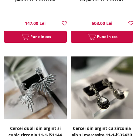
147.00 Lei
503.00 Lei
Pune in cos
Pune in cos
Cercei dubli din argint si
Cercei din argint cu zirconia
cubic zirconia 11-1-i51144
alb si marcasite 11-1-i53242B