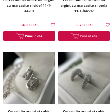
cu marcasite si sidef 11-1-
argint cu marcasite si perla
i44201
11-1-i44597
340.00 Lei
357.00 Lei
Pune in cos
Pune in cos
Cercei din argint si cubic
Cercei din argint si cubic