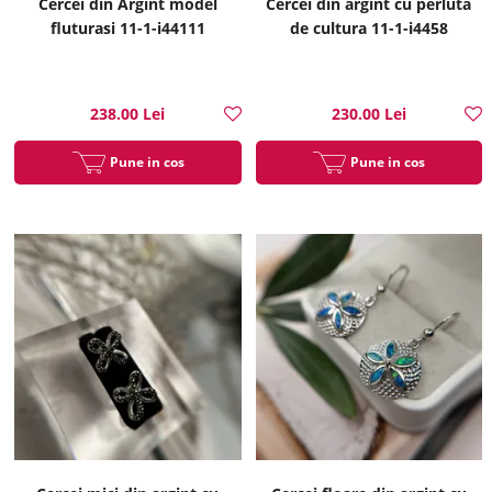
Cercei din Argint model
Cercei din argint cu perluta
fluturasi 11-1-i44111
de cultura 11-1-i4458
238.00 Lei
230.00 Lei
Pune in cos
Pune in cos