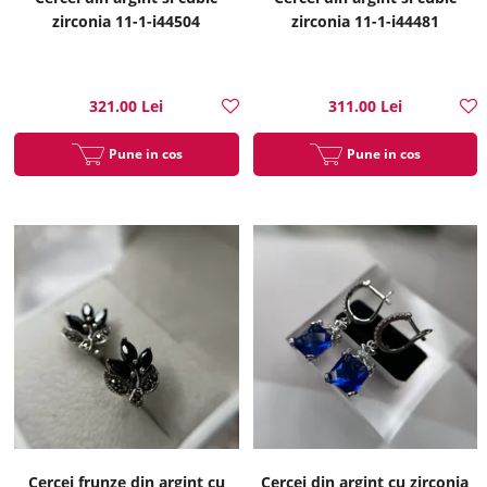
zirconia 11-1-i44504
zirconia 11-1-i44481
321.00 Lei
311.00 Lei
Pune in cos
Pune in cos
Cercei frunze din argint cu
Cercei din argint cu zirconia