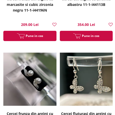
marcasite si cubic zirconia
albastru 11-1-i44113B
negru 11-1-i44196N
209.00 Lei
354.00 Lei
Pune in cos
Pune in cos
Cercei frunza din argint cu
Cercei fluturasi din argint cu