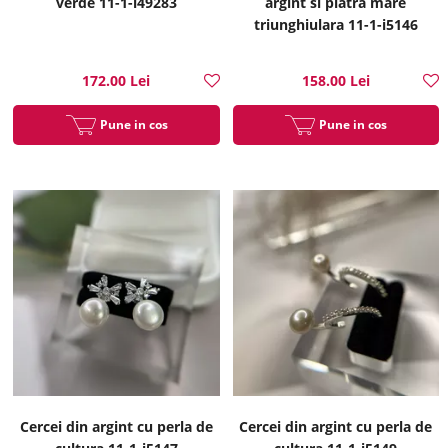
verde 11-1-i49283
argint si piatra mare
triunghiulara 11-1-i5146
172.00 Lei
158.00 Lei
Pune in cos
Pune in cos
Cercei din argint cu perla de
Cercei din argint cu perla de