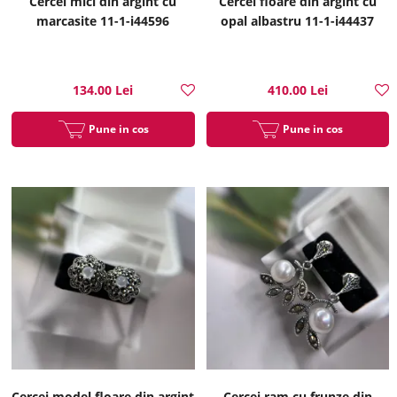
Cercei mici din argint cu
Cercei floare din argint cu
marcasite 11-1-i44596
opal albastru 11-1-i44437
134.00 Lei
410.00 Lei
Pune in cos
Pune in cos
Cercei model floare din argint
Cercei ram cu frunze din