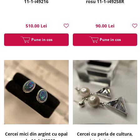
11-1-i49216
rosu 11-1-i49258R
510.00 Lei
90.00 Lei
Pune in cos
Pune in cos
Cercei mici din argint cu opal
Cercei cu perla de cultura,