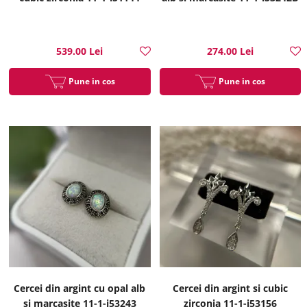
539.00 Lei
274.00 Lei
Pune in cos
Pune in cos
Cercei din argint cu opal alb
Cercei din argint si cubic
si marcasite 11-1-i53243
zirconia 11-1-i53156