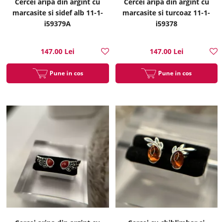
Cercei aripa din argint cu
Cercei aripa din argint cu
marcasite si sidef alb 11-1-
marcasite si turcoaz 11-1-
i59379A
i59378
147.00 Lei
147.00 Lei
Pune in cos
Pune in cos