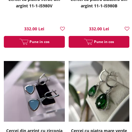
argint 11-1-i5980V
argint 11-1-i5980B
332.00 Lei
332.00 Lei
Pune in cos
Pune in cos
Cercei din argint cu zirconia
Cercei cu piatra mare verde