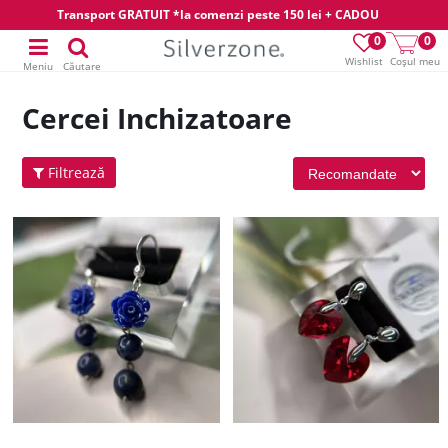
Transport GRATUIT *la comenzi peste 150 lei + CADOU
0
0
Wishlist
Coșul meu
Meniu
Căutare
Cercei Inchizatoare
Filtrează