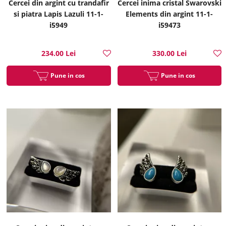
Cercei din argint cu trandafir
Cercei inima cristal Swarovski
si piatra Lapis Lazuli 11-1-
Elements din argint 11-1-
i5949
i59473
234.00 Lei
330.00 Lei
Pune in cos
Pune in cos