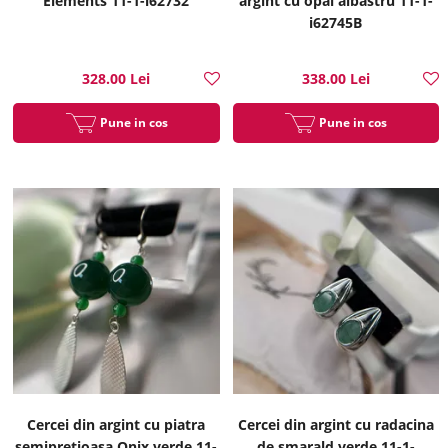
Elements 11-1-i62732
argint cu opal albastru 11-1-
i62745B
328.00 Lei
338.00 Lei
Pune in cos
Pune in cos
Cercei din argint cu piatra
Cercei din argint cu radacina
semipretioasa Onix verde 11-
de smarald verde 11-1-