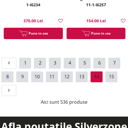
1-i6234
11-1-i6257
370.00 Lei
154.00 Lei
Pune in cos
Pune in cos
1
2
3
4
5
6
7
8
9
10
11
12
13
14
15
Aici sunt
536
produse
Afla noutatile Silverzone