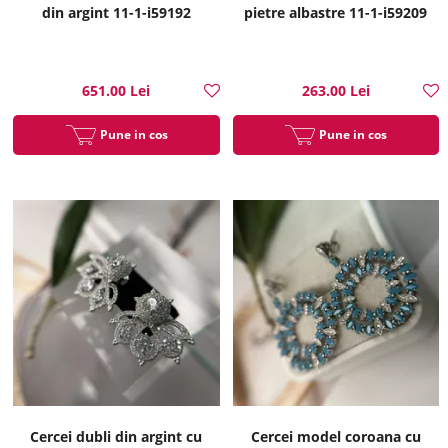
din argint 11-1-i59192
pietre albastre 11-1-i59209
651.00 Lei
263.00 Lei
Pune in cos
Pune in cos
Cercei dubli din argint cu
Cercei model coroana cu