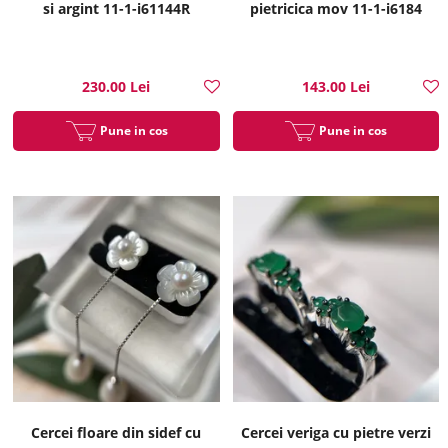
si argint 11-1-i61144R
pietricica mov 11-1-i6184
230.00 Lei
143.00 Lei
Pune in cos
Pune in cos
Cercei floare din sidef cu
Cercei veriga cu pietre verzi