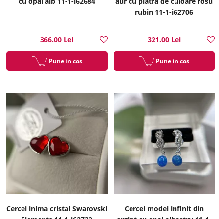
cu opal alb 11-1-i62684
aur cu piatra de culoare rosu
rubin 11-1-i62706
366.00 Lei
321.00 Lei
Pune in cos
Pune in cos
Cercei inima cristal Swarovski
Cercei model infinit din