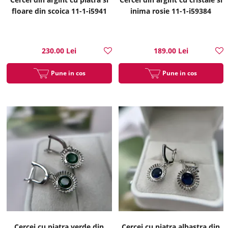
floare din scoica 11-1-i5941
inima rosie 11-1-i59384
230.00 Lei
189.00 Lei
Pune in cos
Pune in cos
Cercei cu piatra verde din
Cercei cu piatra albastra din