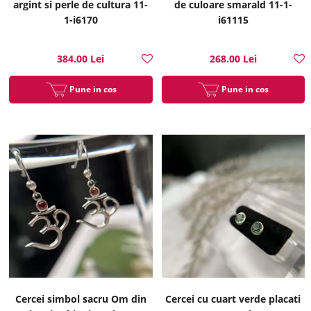
argint si perle de cultura 11-
de culoare smarald 11-1-
1-i6170
i61115
384.00 Lei
268.00 Lei
Pune in cos
Pune in cos
Cercei simbol sacru Om din
Cercei cu cuart verde placati