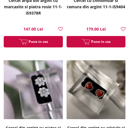
Cercei aripa din argint cu
Cercei cu chihlimbar si
marcasite si piatra rosie 11-1-
ramura din argint 11-1-i59404
i59378R
147.00 Lei
179.00 Lei
Pune in cos
Pune in cos
Cercei din argint cu piatra si
Cercei din argint cu cristale si