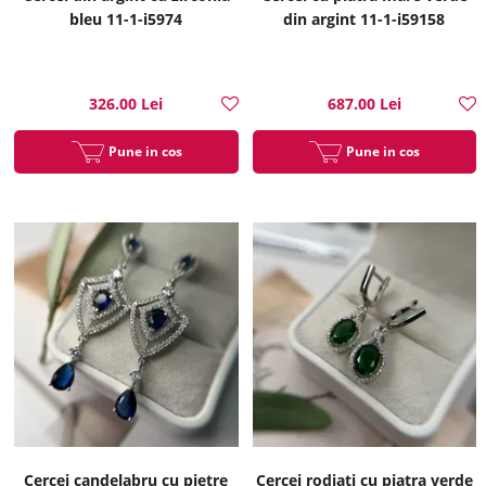
bleu 11-1-i5974
din argint 11-1-i59158
326.00 Lei
687.00 Lei
Pune in cos
Pune in cos
Cercei candelabru cu pietre
Cercei rodiati cu piatra verde