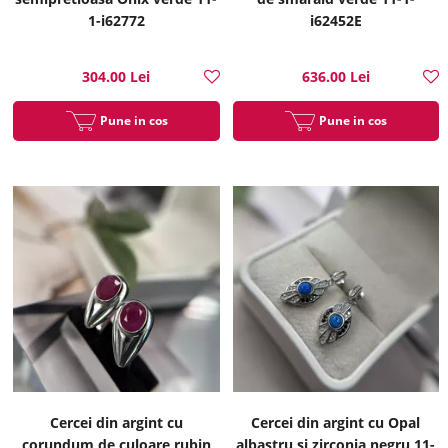
1-i62772
i62452E
304.00 Lei
636.00 Lei
Pune in cos
Pune in cos
Cercei din argint cu
Cercei din argint cu Opal
corundum de culoare rubin
albastru si zirconia negru 11-