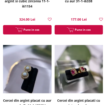
argint si cubic zirconia 11-1-
cu aur 31-1-i6338
i61154
324.00 Lei
177.00 Lei
Pune in cos
Pune in cos
Cercei din argint placat cu aur
Cercei din argint placati cu