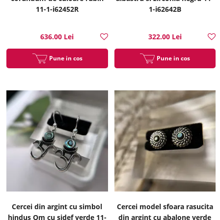
11-1-i62452R
1-i62642B
636.00 Lei
322.00 Lei
Pune in cos
Pune in cos
Cercei din argint cu simbol
Cercei model sfoara rasucita
hindus Om cu sidef verde 11-
din argint cu abalone verde