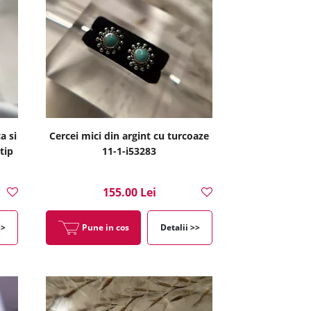
a si
Cercei mici din argint cu turcoaze
tip
11-1-i53283
155.00 Lei
>>
Pune in cos
Detalii >>