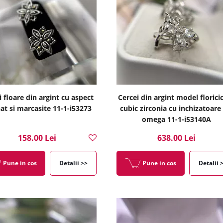
i floare din argint cu aspect
Cercei din argint model floricic
at si marcasite 11-1-i53273
cubic zirconia cu inchizatoare 
omega 11-1-i53140A
158.00 Lei
638.00 Lei
Pune in cos
Detalii >>
Pune in cos
Detalii 