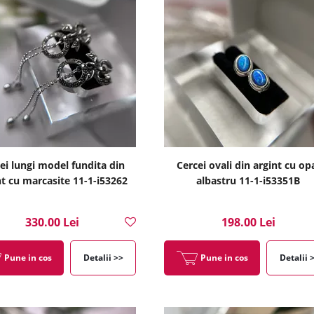
ei lungi model fundita din
Cercei ovali din argint cu op
nt cu marcasite 11-1-i53262
albastru 11-1-i53351B
330.00 Lei
198.00 Lei
Pune in cos
Detalii >>
Pune in cos
Detalii 