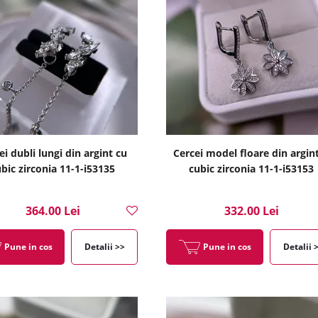
ei dubli lungi din argint cu
Cercei model floare din argint
bic zirconia 11-1-i53135
cubic zirconia 11-1-i53153
364.00 Lei
332.00 Lei
Pune in cos
Detalii >>
Pune in cos
Detalii 