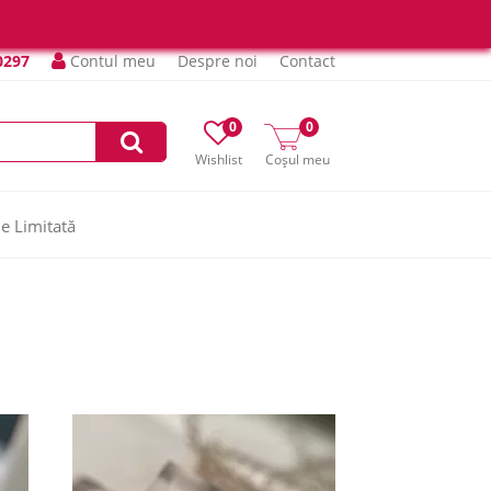
0297
Contul meu
Despre noi
Contact
0
0
Wishlist
Coșul meu
ie Limitată