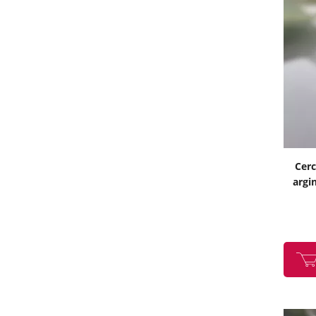
Cerc
argi