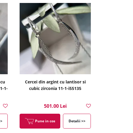
 cu
Cercei din argint cu lantisor si
1-1-
cubic zirconia 11-1-i55135
501.00 Lei
>>
Pune in cos
Detalii >>