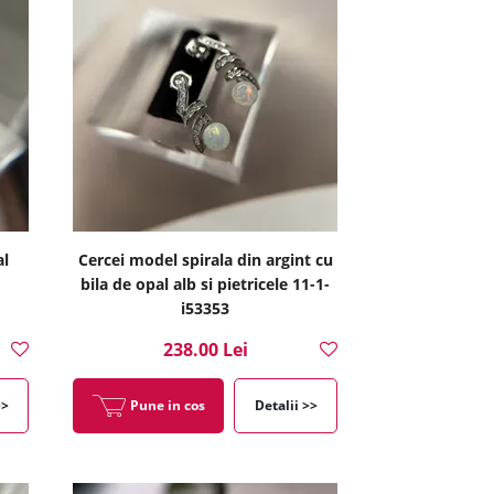
al
Cercei model spirala din argint cu
bila de opal alb si pietricele 11-1-
i53353
238.00 Lei
>>
Pune in cos
Detalii >>