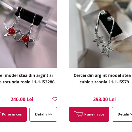
ei model stea din argint si
Cercei din argint model stea 
a rotunda rosie 11-1-i53286
cubic zirconia 11-1-i5579
246.00 Lei
393.00 Lei
Pune in cos
Detalii >>
Pune in cos
Detalii 