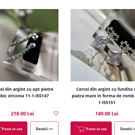
ei din argint cu opt pietre
Cercei din argint cu fundita 
bic zirconia 11-1-i55147
piatra mare in forma de romb
1-i55151
218.00 Lei
149.00 Lei
Pune in cos
Detalii >>
Pune in cos
Detalii 