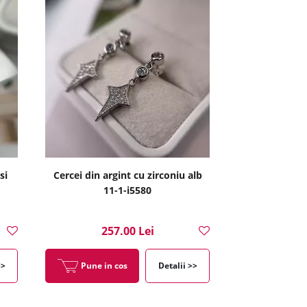
si
Cercei din argint cu zirconiu alb
11-1-i5580
257.00 Lei
>>
Pune in cos
Detalii >>