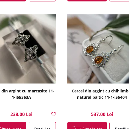
 din argint cu marcasite 11-
Cercei din argint cu chihlimb
1-i55363A
natural baltic 11-1-i55404
238.00 Lei
537.00 Lei
Pune in cos
Detalii >>
Pune in cos
Detalii 