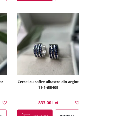
ar
Cercei cu safire albastre din argint
11-1-i55409
833.00 Lei
>>
Pune in cos
Detalii >>