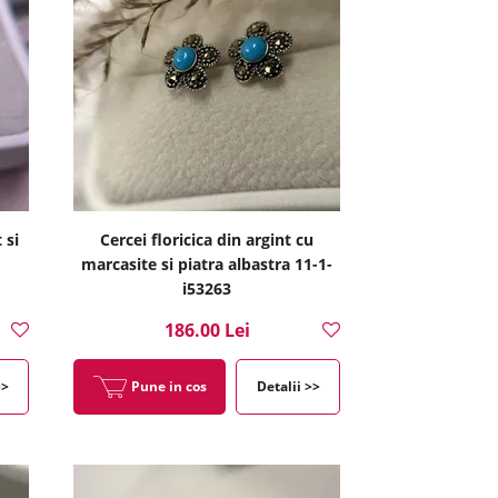
 si
Cercei floricica din argint cu
marcasite si piatra albastra 11-1-
i53263
186.00 Lei
>>
Pune in cos
Detalii >>