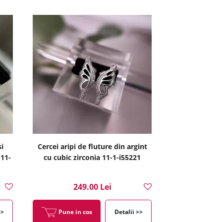
si
Cercei aripi de fluture din argint
 11-
cu cubic zirconia 11-1-i55221
249.00 Lei
>>
Pune in cos
Detalii >>