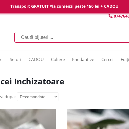
Transport GRATUIT *la comenzi peste 150 lei + CADOU
074764
ri
Seturi
CADOU
Coliere
Pandantive
Cercei
Ediț
cei Inchizatoare
za dupa: