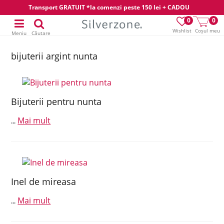
Transport GRATUIT *la comenzi peste 150 lei + CADOU
0
0
Wishlist
Coșul meu
Meniu
Căutare
bijuterii argint nunta
Bijuterii pentru nunta
Mai mult
...
Inel de mireasa
Mai mult
...