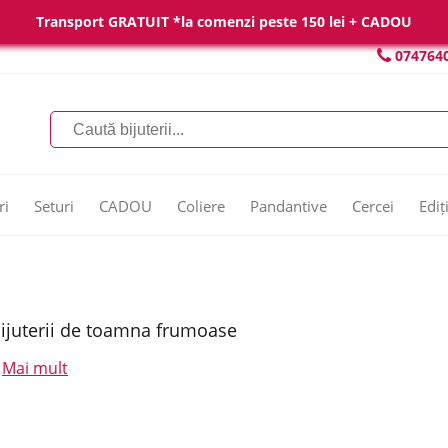
Transport GRATUIT *la comenzi peste 150 lei + CADOU
074764
ri
Seturi
CADOU
Coliere
Pandantive
Cercei
Ediț
ijuterii de toamna frumoase
Mai mult
.