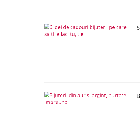
6
..
B
..