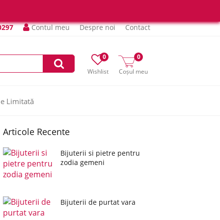
0297
Contul meu
Despre noi
Contact
0
0
Wishlist
Coșul meu
ie Limitată
Articole Recente
Bijuterii si pietre pentru
zodia gemeni
Bijuterii de purtat vara