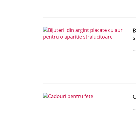
B
s
..
C
..