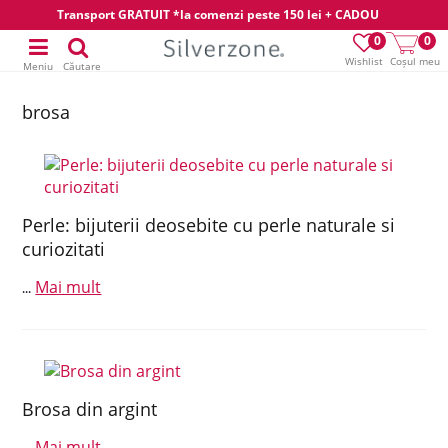
Transport GRATUIT *la comenzi peste 150 lei + CADOU
0
0
Wishlist
Coșul meu
Meniu
Căutare
brosa
Perle: bijuterii deosebite cu perle naturale si
curiozitati
Mai mult
...
Brosa din argint
Mai mult