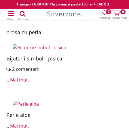
Transport GRATUIT *la comenzi peste 150 lei + CADOU
0
0
Wishlist
Coșul meu
Meniu
Căutare
brosa cu perla
Bijuterii simbol - pisica
2 comentarii
Mai mult
...
Perle albe
Mai mult
...