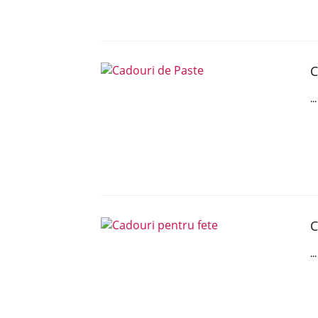
C
..
C
..