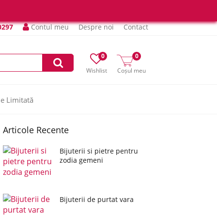
0297
Contul meu
Despre noi
Contact
0
0
Wishlist
Coșul meu
ie Limitată
Articole Recente
Bijuterii si pietre pentru
zodia gemeni
Bijuterii de purtat vara