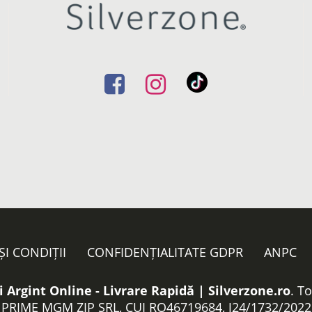
ȘI CONDIȚII
CONFIDENȚIALITATE GDPR
ANPC
i Argint Online - Livrare Rapidă | Silverzone.ro
. T
PRIME MGM ZIP SRL, CUI RO46719684, J24/1732/2022