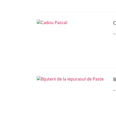
C
..
B
..