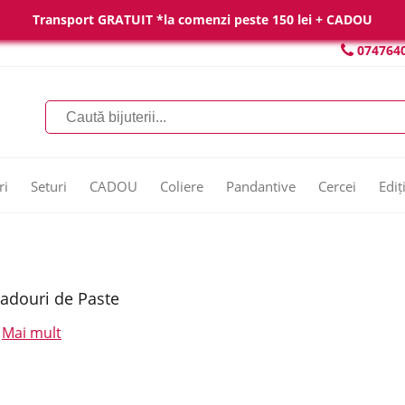
Transport GRATUIT *la comenzi peste 150 lei + CADOU
074764
ri
Seturi
CADOU
Coliere
Pandantive
Cercei
Ediț
adouri de Paste
Mai mult
.