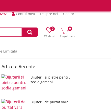
0297
Contul meu
Despre noi
Contact
0
0
Wishlist
Coșul meu
ie Limitată
Articole Recente
Bijuterii si pietre pentru
zodia gemeni
Bijuterii de purtat vara