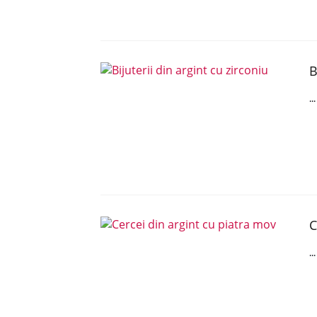
B
..
C
..