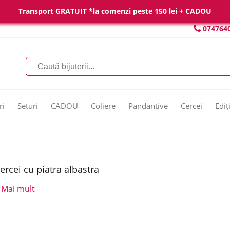
Transport GRATUIT *la comenzi peste 150 lei + CADOU
074764
ri
Seturi
CADOU
Coliere
Pandantive
Cercei
Ediț
ercei cu piatra albastra
Mai mult
.