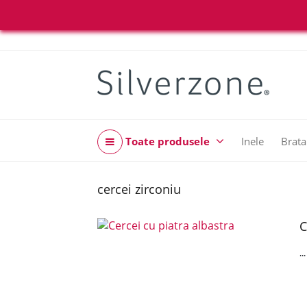
Toate produsele
Inele
Brata
cercei zirconiu
C
..