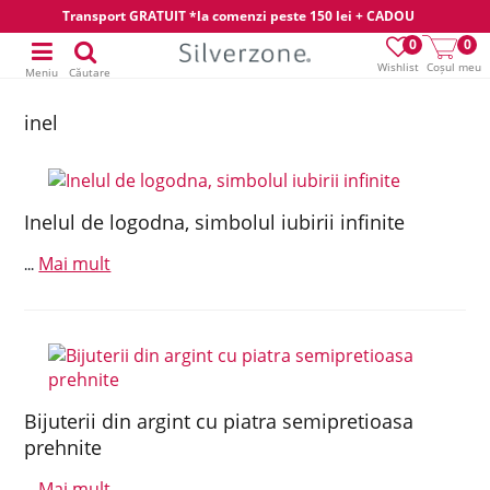
Transport GRATUIT *la comenzi peste 150 lei + CADOU
0
0
Wishlist
Coșul meu
Meniu
Căutare
inel
Inelul de logodna, simbolul iubirii infinite
Mai mult
...
Bijuterii din argint cu piatra semipretioasa
prehnite
Mai mult