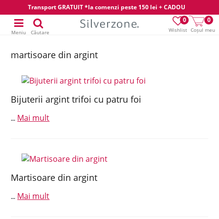
Transport GRATUIT *la comenzi peste 150 lei + CADOU
0
0
Wishlist
Coșul meu
Meniu
Căutare
martisoare din argint
Bijuterii argint trifoi cu patru foi
Mai mult
...
Martisoare din argint
Mai mult
...