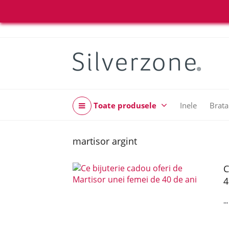
Toate produsele
Inele
Brata
martisor argint
C
4
..