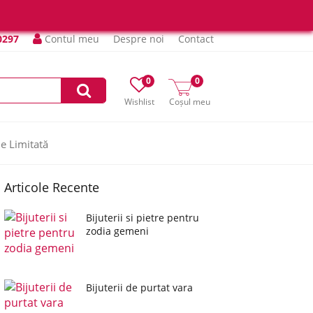
0297
Contul meu
Despre noi
Contact
0
0
Wishlist
Coșul meu
ie Limitată
Articole Recente
Bijuterii si pietre pentru
zodia gemeni
Bijuterii de purtat vara