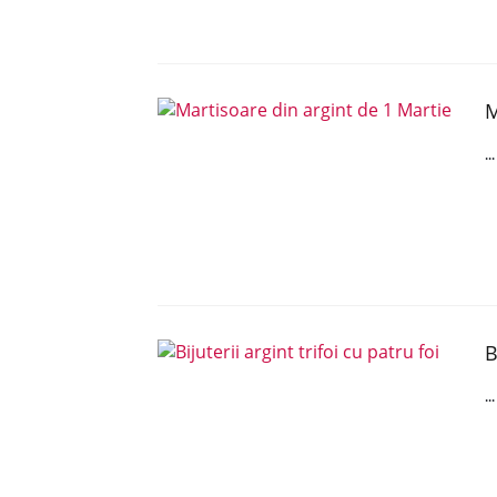
M
..
B
..