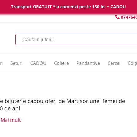
Transport GRATUIT *la comenzi peste 150 lei + CADOU
074764
ri
Seturi
CADOU
Coliere
Pandantive
Cercei
Ediț
e bijuterie cadou oferi de Martisor unei femei de
0 de ani
Mai mult
.