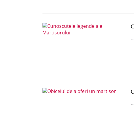
C
..
O
..