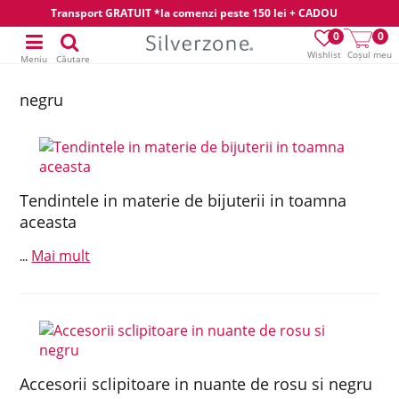
Transport GRATUIT *la comenzi peste 150 lei + CADOU
0
0
Wishlist
Coșul meu
Meniu
Căutare
negru
Tendintele in materie de bijuterii in toamna
aceasta
Mai mult
...
Accesorii sclipitoare in nuante de rosu si negru