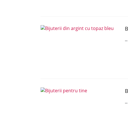
B
..
B
..