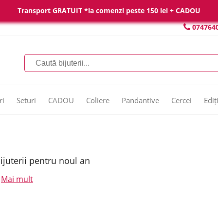
Transport GRATUIT *la comenzi peste 150 lei + CADOU
074764
ri
Seturi
CADOU
Coliere
Pandantive
Cercei
Ediț
ijuterii pentru noul an
Mai mult
.