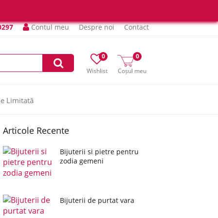
0297
Contul meu
Despre noi
Contact
0
0
Wishlist
Coșul meu
ie Limitată
Articole Recente
Bijuterii si pietre pentru
zodia gemeni
Bijuterii de purtat vara