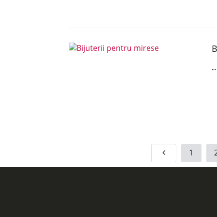
B
..
1