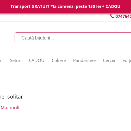
Transport GRATUIT *la comenzi peste 150 lei + CADOU
074764
ri
Seturi
CADOU
Coliere
Pandantive
Cercei
Ediț
nel solitar
Mai mult
.