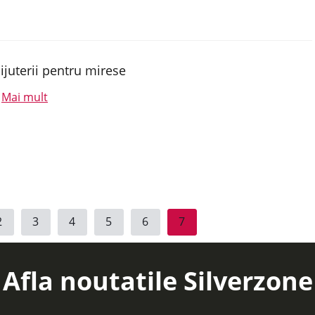
ijuterii pentru mirese
Mai mult
.
2
3
4
5
6
7
Afla noutatile Silverzone