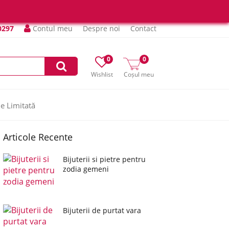
0297
Contul meu
Despre noi
Contact
0
0
Wishlist
Coșul meu
ie Limitată
Articole Recente
Bijuterii si pietre pentru
zodia gemeni
Bijuterii de purtat vara