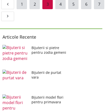
1
2
3
4
5
6
7
Articole Recente
Bijuterii si pietre
pentru zodia gemeni
Bijuterii de purtat
vara
Bijuterii model flori
pentru primavara