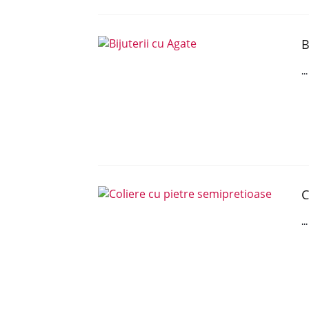
B
..
C
..