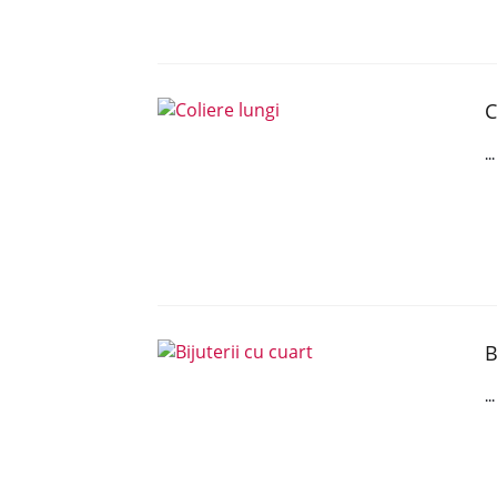
C
..
B
..