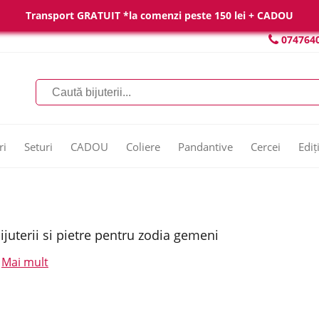
Transport GRATUIT *la comenzi peste 150 lei + CADOU
074764
ri
Seturi
CADOU
Coliere
Pandantive
Cercei
Ediț
ijuterii si pietre pentru zodia gemeni
Mai mult
.