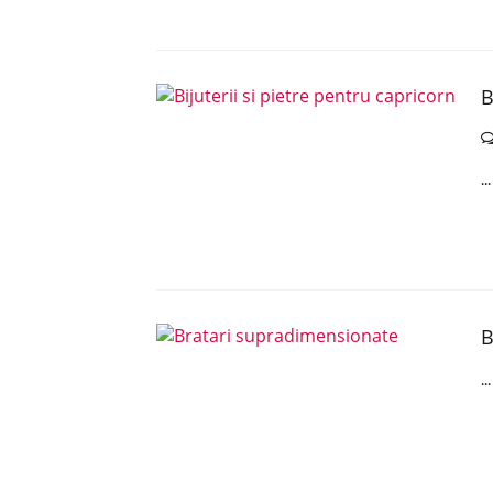
B
..
B
..