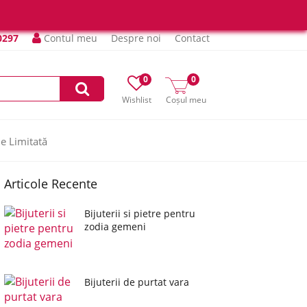
0297
Contul meu
Despre noi
Contact
0
0
Wishlist
Coșul meu
ie Limitată
Articole Recente
Bijuterii si pietre pentru
zodia gemeni
Bijuterii de purtat vara