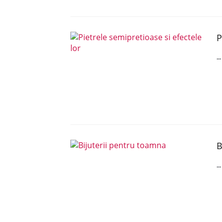
P
..
B
..