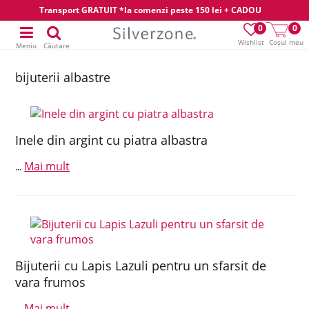
Transport GRATUIT *la comenzi peste 150 lei + CADOU
0
0
Wishlist
Coșul meu
Meniu
Căutare
bijuterii albastre
Inele din argint cu piatra albastra
Mai mult
...
Bijuterii cu Lapis Lazuli pentru un sfarsit de
vara frumos
Mai mult