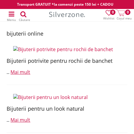
Transport GRATUIT *la comenzi peste 150 lei + CADOU
0
0
Wishlist
Coșul meu
Meniu
Căutare
bijuterii online
Bijuterii potrivite pentru rochii de banchet
Mai mult
...
Bijuterii pentru un look natural
Mai mult
...