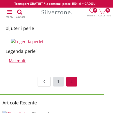
Transport GRATUIT *la comenzi peste 150 lei + CADOU
0
0
Wishlist
Coșul meu
Meniu
Căutare
bijuterii perle
Legenda perlei
Mai mult
...
1
2
Articole Recente