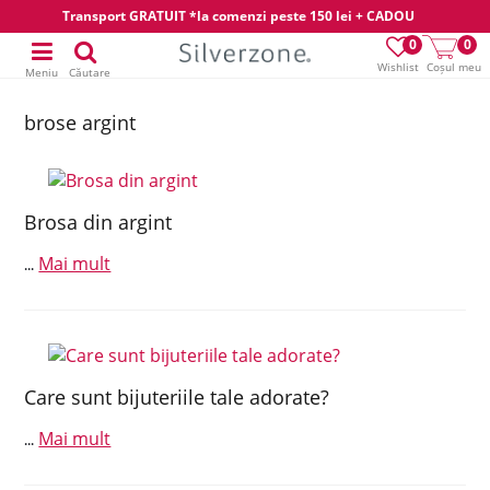
Transport GRATUIT *la comenzi peste 150 lei + CADOU
0
0
Wishlist
Coșul meu
Meniu
Căutare
brose argint
Brosa din argint
Mai mult
...
Care sunt bijuteriile tale adorate?
Mai mult
...