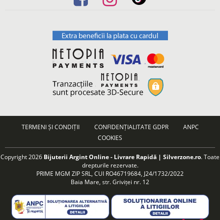
TERMENI ȘI CONDIȚII
CONFIDENȚIALITATE GDPR
ANPC
COOKIES
Copyright 2026
Bijuterii Argint Online - Livrare Rapidă | Silverzone.ro
. Toate
drepturile rezervate.
PRIME MGM ZIP SRL, CUI RO46719684, J24/1732/2022
Baia Mare, str. Griviței nr. 12