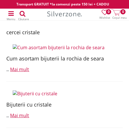
Transport GRATUIT *la comenzi peste 150 lei + CADOU
0
0
Wishlist
Coșul meu
Meniu
Căutare
cercei cristale
Cum asortam bijuterii la rochia de seara
Mai mult
...
Bijuterii cu cristale
Mai mult
...