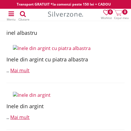
Transport GRATUIT *la comenzi peste 150 lei + CADOU
0
0
Wishlist
Coșul meu
Meniu
Căutare
inel albastru
Inele din argint cu piatra albastra
Mai mult
...
Inele din argint
Mai mult
...