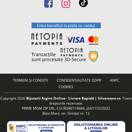
TERMENI ȘI CONDIȚII
CONFIDENȚIALITATE GDPR
ANPC
COOKIES
Copyright 2026
Bijuterii Argint Online - Livrare Rapidă | Silverzone.ro
. Toate
drepturile rezervate.
PRIME MGM ZIP SRL, CUI RO46719684, J24/1732/2022
Baia Mare, str. Griviței nr. 12