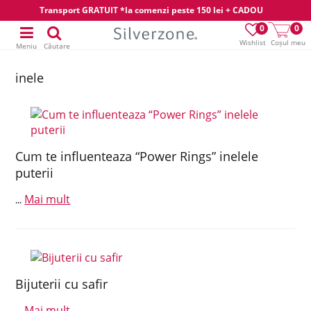
Transport GRATUIT *la comenzi peste 150 lei + CADOU
0
0
Wishlist
Coșul meu
Meniu
Căutare
inele
Cum te influenteaza “Power Rings” inelele
puterii
Mai mult
...
Bijuterii cu safir
Mai mult