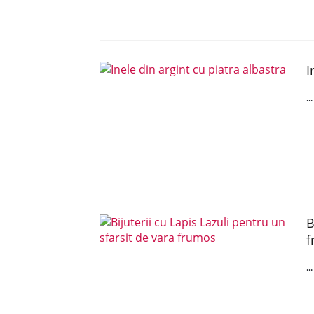
I
..
B
f
..