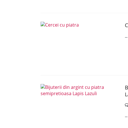
C
..
B
L
..