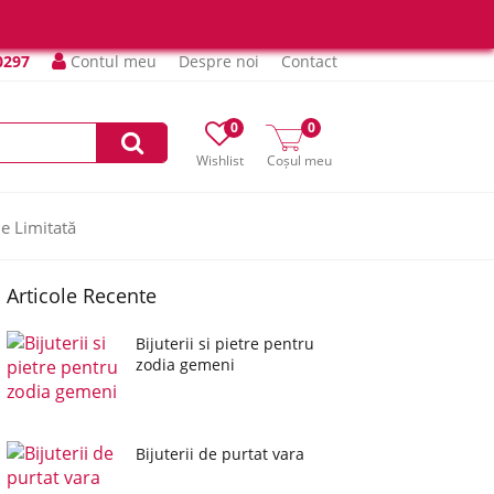
0297
Contul meu
Despre noi
Contact
0
0
Wishlist
Coșul meu
ie Limitată
Articole Recente
Bijuterii si pietre pentru
zodia gemeni
Bijuterii de purtat vara