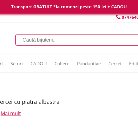
Transport GRATUIT *la comenzi peste 150 lei + CADOU
074764
ri
Seturi
CADOU
Coliere
Pandantive
Cercei
Ediț
ercei cu piatra albastra
Mai mult
.