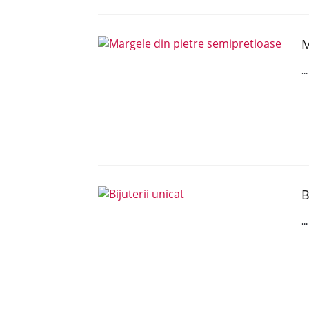
M
..
B
..