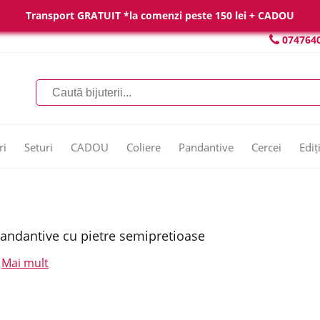
Transport GRATUIT *la comenzi peste 150 lei + CADOU
074764
ri
Seturi
CADOU
Coliere
Pandantive
Cercei
Ediț
andantive cu pietre semipretioase
Mai mult
.