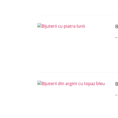
B
..
B
..