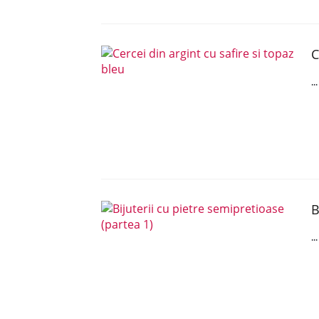
C
..
B
..