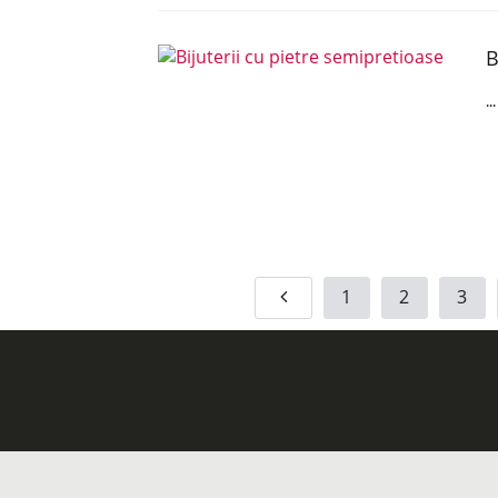
B
..
1
2
3