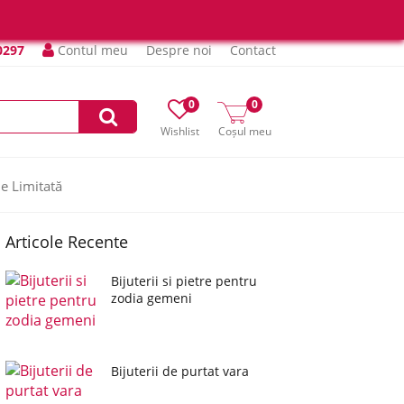
0297
Contul meu
Despre noi
Contact
0
0
Wishlist
Coșul meu
ie Limitată
Articole Recente
Bijuterii si pietre pentru
zodia gemeni
Bijuterii de purtat vara