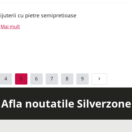
ijuterii cu pietre semipretioase
Mai mult
.
4
5
6
7
8
9
Afla noutatile Silverzone