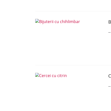
B
..
C
..