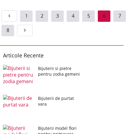
1
2
3
4
5
6
7
8
Articole Recente
Bijuterii si pietre
pentru zodia gemeni
Bijuterii de purtat
vara
Bijuterii model flori
pentru primavara