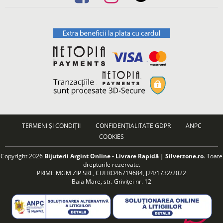
TERMENI ȘI CONDIȚII
CONFIDENȚIALITATE GDPR
ANPC
COOKIES
Copyright 2026
Bijuterii Argint Online - Livrare Rapidă | Silverzone.ro
. Toate
drepturile rezervate.
PRIME MGM ZIP SRL, CUI RO46719684, J24/1732/2022
Baia Mare, str. Griviței nr. 12