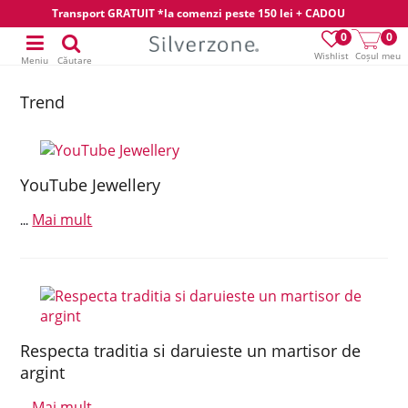
Transport GRATUIT *la comenzi peste 150 lei + CADOU
0
0
Wishlist
Coșul meu
Meniu
Căutare
Trend
YouTube Jewellery
Mai mult
...
Respecta traditia si daruieste un martisor de
argint
Mai mult