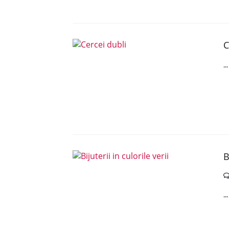
C
..
B
..