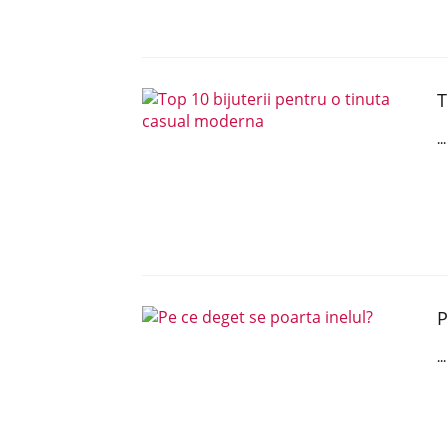
T
..
P
..