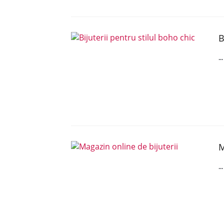
B
..
M
..