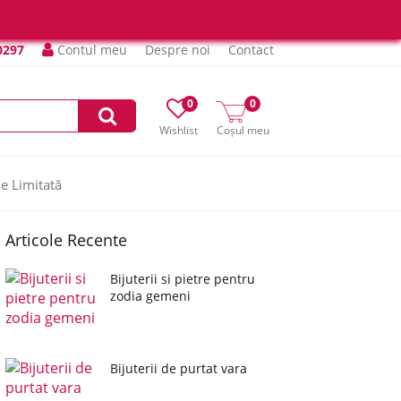
0297
Contul meu
Despre noi
Contact
0
0
Wishlist
Coșul meu
ie Limitată
Articole Recente
Bijuterii si pietre pentru
zodia gemeni
Bijuterii de purtat vara