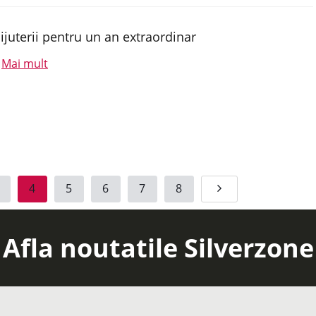
ijuterii pentru un an extraordinar
Mai mult
.
4
5
6
7
8
Afla noutatile Silverzone