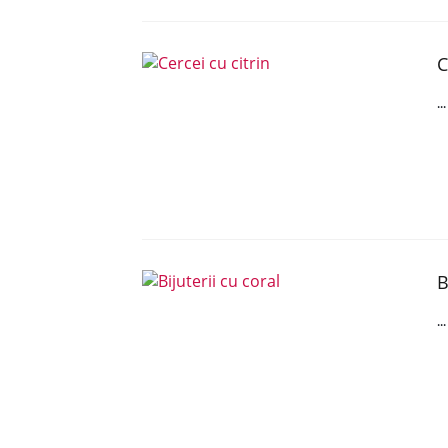
C
..
B
..