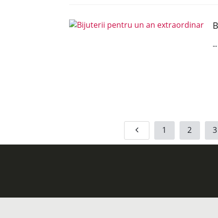
B
..
1
2
3