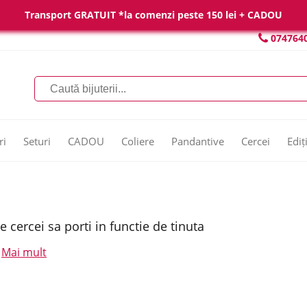
Transport GRATUIT *la comenzi peste 150 lei + CADOU
074764
ri
Seturi
CADOU
Coliere
Pandantive
Cercei
Ediț
e cercei sa porti in functie de tinuta
Mai mult
.