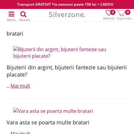
Transport GRATUIT *la comenzi peste 150 lei + CADOU
0
0
Wishlist
Coșul meu
Meniu
Căutare
bratari
Bijuterii din argint, bijuterii fantezie sau bijuterii
placate?
Mai mult
...
Vara asta se poarta multe bratari
Mai mult