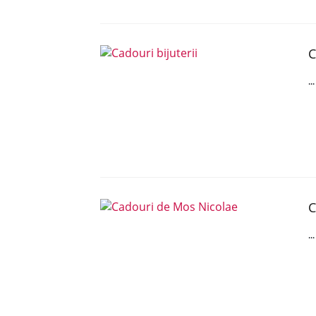
C
..
C
..