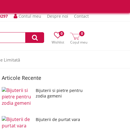
0297
Contul meu
Despre noi
Contact
0
0
Wishlist
Coșul meu
ie Limitată
Articole Recente
Bijuterii si pietre pentru
zodia gemeni
Bijuterii de purtat vara