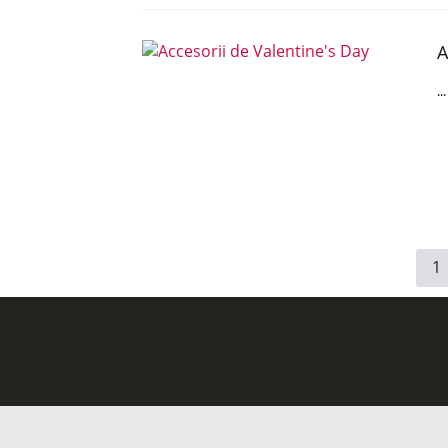
A
..
1