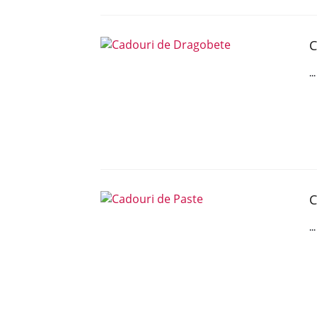
C
..
C
..