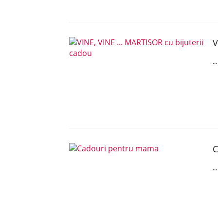
V
..
C
..