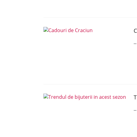
C
..
T
..