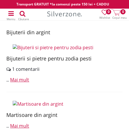
Transport GRATUIT *la comenzi peste 150 lei + CADOU
0
0
Wishlist
Coșul meu
Meniu
Căutare
Bijuterii din argint
Bijuterii si pietre pentru zodia pesti
1 comentarii
Mai mult
...
Martisoare din argint
Mai mult
...